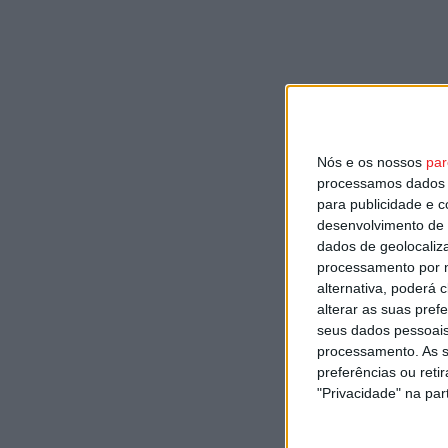
Nós e os nossos
par
processamos dados p
para publicidade e 
desenvolvimento de 
dados de geolocaliza
processamento por n
alternativa, poderá
alterar as suas pref
seus dados pessoais
processamento. As s
preferências ou reti
"Privacidade" na part