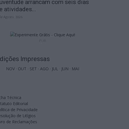
uventude arrancam com seis dias
e atividades...
de Agosto, 2026
PUB
dições Impressas
NOV
·
OUT
·
SET
·
AGO
·
JUL
·
JUN
·
MAI
cha Técnica
tatuto Editorial
lítica de Privacidade
solução de Litígios
ivro de Reclamações