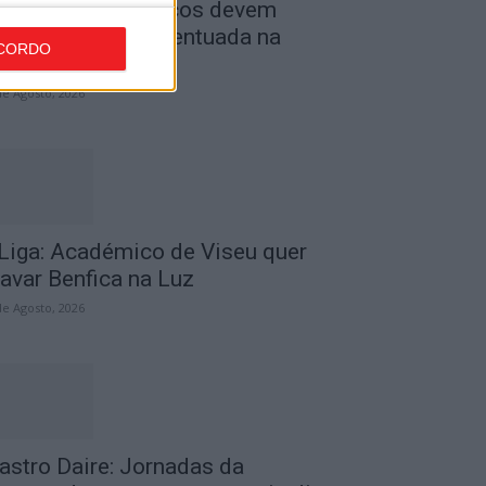
ombustíveis: Preços devem
aixar de forma acentuada na
CORDO
róxima semana
de Agosto, 2026
 Liga: Académico de Viseu quer
ravar Benfica na Luz
de Agosto, 2026
astro Daire: Jornadas da