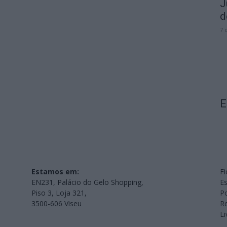
J
d
7 
E
Estamos em:
Fi
EN231, Palácio do Gelo Shopping,
Es
Piso 3, Loja 321,
Po
3500-606 Viseu
Re
L