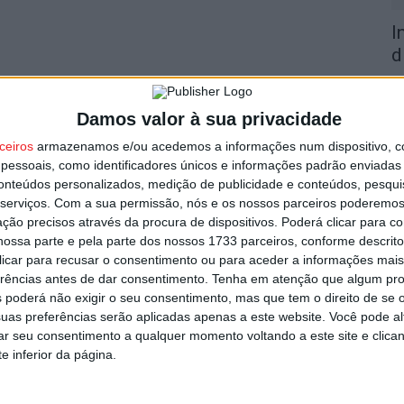
I
d
7 
Damos valor à sua privacidade
ceiros
armazenamos e/ou acedemos a informações num dispositivo, c
essoais, como identificadores únicos e informações padrão enviadas 
conteúdos personalizados, medição de publicidade e conteúdos, pesqui
serviços.
Com a sua permissão, nós e os nossos parceiros poderemos 
F
ção precisos através da procura de dispositivos. Poderá clicar para co
e
ossa parte e pela parte dos nossos 1733 parceiros, conforme descrit
o
 clicar para recusar o consentimento ou para aceder a informações ma
erências antes de dar consentimento.
Tenha em atenção que algum pr
7 
 poderá não exigir o seu consentimento, mas que tem o direito de se 
uas preferências serão aplicadas apenas a este website. Você pode al
rar seu consentimento a qualquer momento voltando a este site e clica
e inferior da página.