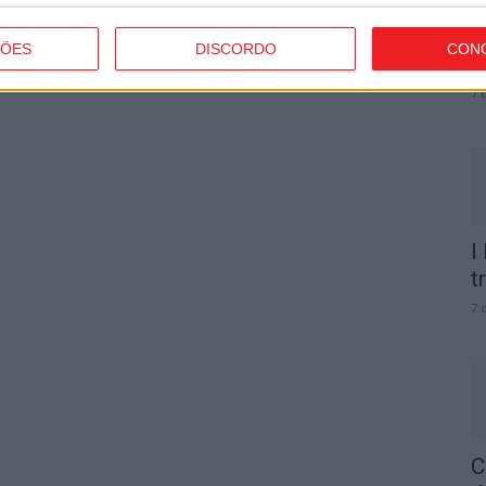
C
b
ÇÕES
DISCORDO
CON
p
7 
I
t
7 
C