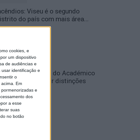
ncêndios: Viseu é o segundo
istrito do país com mais área...
de Agosto, 2026
omo cookies, e
por um dispositivo
sa de audiências e
usar identificação e
utebol: Jogadores do Académico
nsentir o
 Tondela vão exibir distinções
o acima. Em
ficiais nas...
is pormenorizadas e
ocessamento dos
de Agosto, 2026
opor a esse
terar suas
ndo no botão