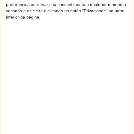
preferências ou retirar seu consentimento a qualquer momento
PUB
voltando a este site e clicando no botão "Privacidade" na parte
inferior da página.
Siga-nos nas redes sociais!
Facebook
Instagram
YouTube
DESTAQUES
Incêndios: Viseu é o segundo distrito do
país com mais área...
7 de Agosto, 2026