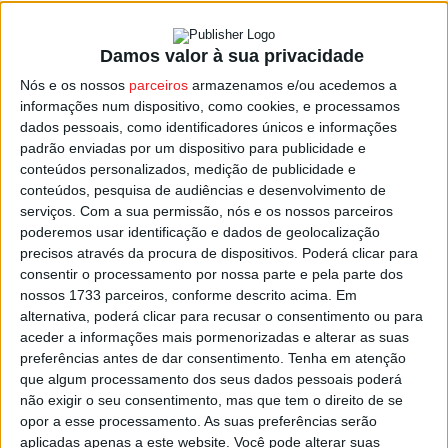
Damos valor à sua privacidade
António Boloto de ‘bronze’ no Europeu de
Nós e os nossos
parceiros
armazenamos e/ou acedemos a
Judo de Veteranos
informações num dispositivo, como cookies, e processamos
Estação Diária
-
13 de Junho, 2023
dados pessoais, como identificadores únicos e informações
padrão enviadas por um dispositivo para publicidade e
conteúdos personalizados, medição de publicidade e
conteúdos, pesquisa de audiências e desenvolvimento de
serviços.
Com a sua permissão, nós e os nossos parceiros
poderemos usar identificação e dados de geolocalização
precisos através da procura de dispositivos. Poderá clicar para
consentir o processamento por nossa parte e pela parte dos
nossos 1733 parceiros, conforme descrito acima. Em
alternativa, poderá clicar para recusar o consentimento ou para
aceder a informações mais pormenorizadas e alterar as suas
preferências antes de dar consentimento.
Tenha em atenção
que algum processamento dos seus dados pessoais poderá
não exigir o seu consentimento, mas que tem o direito de se
opor a esse processamento. As suas preferências serão
aplicadas apenas a este website. Você pode alterar suas