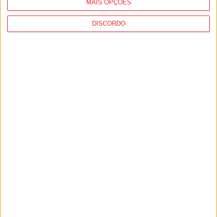
MAIS OPÇÕES
DISCORDO
I Liga: Académico de Viseu quer travar
Benfica na Luz
7 de Agosto, 2026
Castro Daire: Jornadas da Juventude
arrancam com seis dias de atividades...
7 de Agosto, 2026
PUB