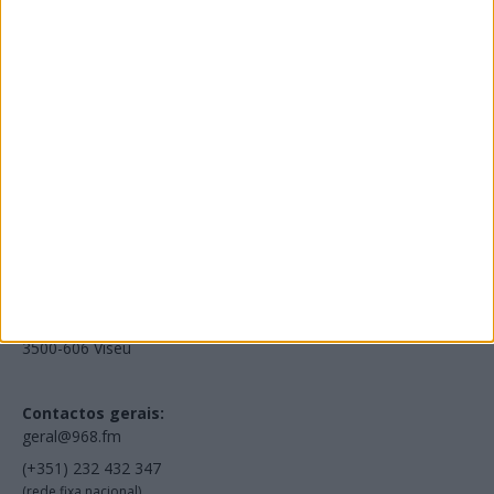
Edições Impressas
NOV
·
OUT
·
SET
·
AGO
·
JUL
·
JUN
·
MAI
Voltar à Rádio 96.8FM
Estamos em:
EN231, Palácio do Gelo Shopping,
Piso 3, Loja 321,
3500-606 Viseu
Contactos gerais:
geral@968.fm
(+351) 232 432 347
(rede fixa nacional)