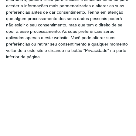
aceder a informações mais pormenorizadas e alterar as suas
preferências antes de dar consentimento.
Tenha em atenção
que algum processamento dos seus dados pessoais poderá
não exigir o seu consentimento, mas que tem o direito de se
opor a esse processamento. As suas preferências serão
aplicadas apenas a este website. Você pode alterar suas
preferências ou retirar seu consentimento a qualquer momento
voltando a este site e clicando no botão "Privacidade" na parte
inferior da página.
Incêndios: Governo concede 6,80 euros de
apoio por colmeia afetada pelos...
Estação Diária
-
20 de Novembro, 2024