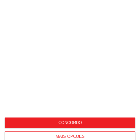
Siga-nos nas redes sociais!
Facebook
Instagram
YouTube
DESTAQUES
Incêndios: Viseu é o segundo distrito do
país com mais área...
7 de Agosto, 2026
CONCORDO
MAIS OPÇÕES