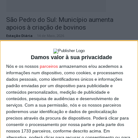
São Pedro do Sul: Município aumenta
apoios à criação de bovinos
Estação Diária
-
14 de Maio, 2026
Damos valor à sua privacidade
Nós e os nossos
parceiros
armazenamos e/ou acedemos a
informações num dispositivo, como cookies, e processamos
dados pessoais, como identificadores únicos e informações
padrão enviadas por um dispositivo para publicidade e
conteúdos personalizados, medição de publicidade e
conteúdos, pesquisa de audiências e desenvolvimento de
serviços.
Com a sua permissão, nós e os nossos parceiros
ADDLAP abre candidaturas para
poderemos usar identificação e dados de geolocalização
modernização de explorações agrícolas
precisos através da procura de dispositivos. Poderá clicar para
consentir o processamento por nossa parte e pela parte dos
Estação Diária
-
27 de Outubro, 2025
nossos 1733 parceiros, conforme descrito acima. Em
alternativa, poderá clicar para recusar o consentimento ou para