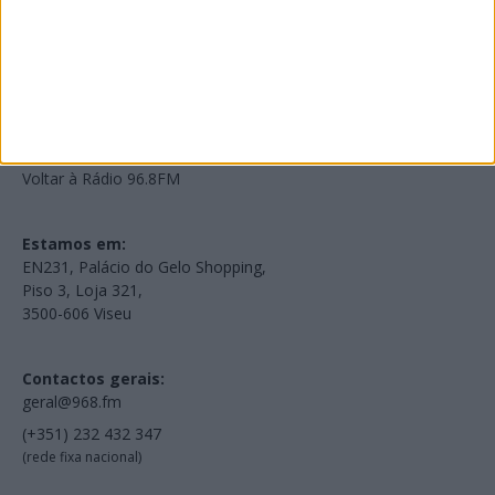
NOV
·
OUT
·
SET
·
AGO
·
JUL
·
JUN
·
MAI
Voltar à Rádio 96.8FM
Estamos em:
EN231, Palácio do Gelo Shopping,
Piso 3, Loja 321,
3500-606 Viseu
Contactos gerais:
geral@968.fm
(+351) 232 432 347
(rede fixa nacional)