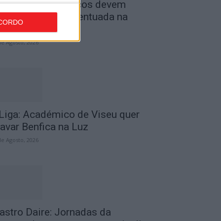
ombustíveis: Preços devem
aixar de forma acentuada na
CORDO
róxima semana
de Agosto, 2026
 Liga: Académico de Viseu quer
ravar Benfica na Luz
de Agosto, 2026
astro Daire: Jornadas da