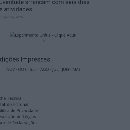
uventude arrancam com seis dias
e atividades...
de Agosto, 2026
PUB
dições Impressas
NOV
·
OUT
·
SET
·
AGO
·
JUL
·
JUN
·
MAI
cha Técnica
tatuto Editorial
lítica de Privacidade
solução de Litígios
ivro de Reclamações