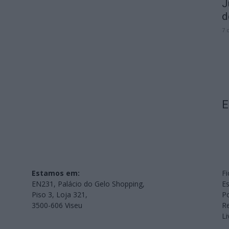
J
d
7 
E
Estamos em:
Fi
EN231, Palácio do Gelo Shopping,
Es
Piso 3, Loja 321,
Po
3500-606 Viseu
Re
L