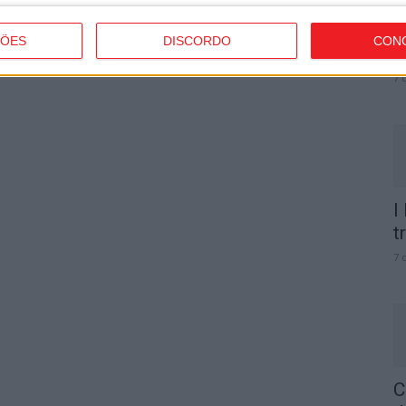
C
b
ÇÕES
DISCORDO
CON
p
7 
I
t
7 
C