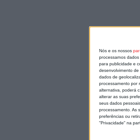
Nós e os nossos
par
processamos dados p
para publicidade e 
desenvolvimento de 
dados de geolocaliza
processamento por n
alternativa, poderá
alterar as suas pref
seus dados pessoais
processamento. As s
preferências ou reti
"Privacidade" na part