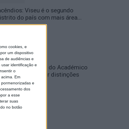
ncêndios: Viseu é o segundo
istrito do país com mais área...
de Agosto, 2026
omo cookies, e
por um dispositivo
sa de audiências e
usar identificação e
utebol: Jogadores do Académico
nsentir o
 Tondela vão exibir distinções
o acima. Em
ficiais nas...
is pormenorizadas e
ocessamento dos
de Agosto, 2026
opor a esse
terar suas
ndo no botão