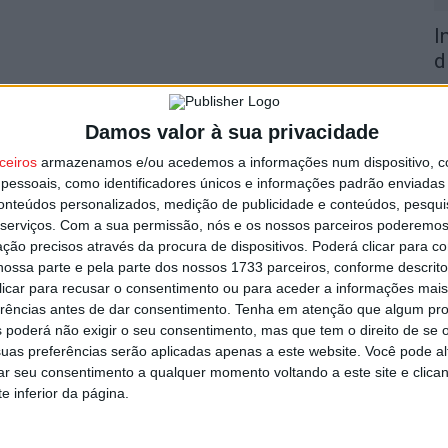
I
d
7 
Damos valor à sua privacidade
ceiros
armazenamos e/ou acedemos a informações num dispositivo, c
essoais, como identificadores únicos e informações padrão enviadas 
conteúdos personalizados, medição de publicidade e conteúdos, pesqui
serviços.
Com a sua permissão, nós e os nossos parceiros poderemos 
F
ção precisos através da procura de dispositivos. Poderá clicar para co
e
ossa parte e pela parte dos nossos 1733 parceiros, conforme descrit
o
 clicar para recusar o consentimento ou para aceder a informações ma
erências antes de dar consentimento.
Tenha em atenção que algum pr
7 
 poderá não exigir o seu consentimento, mas que tem o direito de se 
uas preferências serão aplicadas apenas a este website. Você pode al
rar seu consentimento a qualquer momento voltando a este site e clica
e inferior da página.