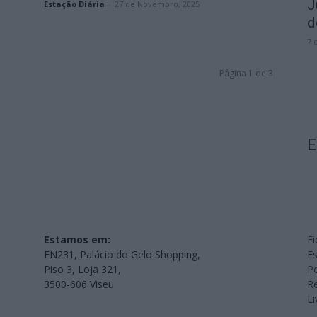
J
Estação Diária
-
27 de Novembro, 2025
d
7 
Página 1 de 3
E
Estamos em:
Fi
EN231, Palácio do Gelo Shopping,
Es
Piso 3, Loja 321,
Po
3500-606 Viseu
Re
L