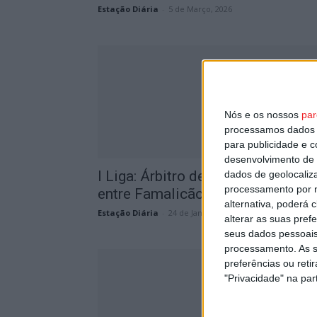
Estação Diária
-
5 de Março, 2026
Nós e os nossos
par
processamos dados p
para publicidade e 
desenvolvimento de 
I Liga: Árbitro de Braga apita jogo
dados de geolocaliza
processamento por n
entre Famalicão e Tondela
alternativa, poderá
Estação Diária
-
24 de Janeiro, 2026
alterar as suas pref
seus dados pessoais
processamento. As s
preferências ou reti
"Privacidade" na part