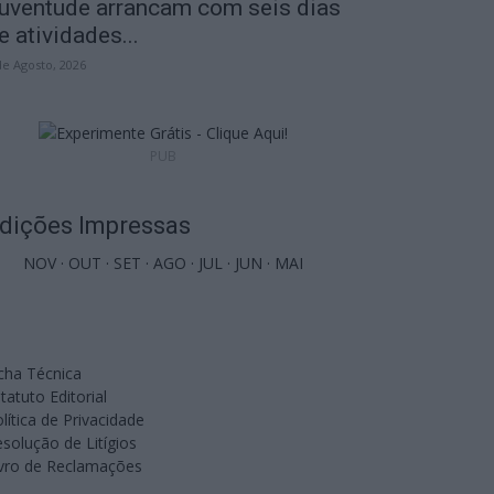
uventude arrancam com seis dias
e atividades...
de Agosto, 2026
PUB
dições Impressas
NOV
·
OUT
·
SET
·
AGO
·
JUL
·
JUN
·
MAI
cha Técnica
tatuto Editorial
lítica de Privacidade
solução de Litígios
ivro de Reclamações