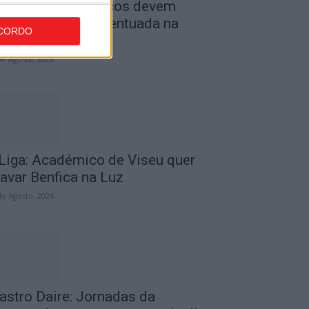
ombustíveis: Preços devem
aixar de forma acentuada na
CORDO
róxima semana
de Agosto, 2026
 Liga: Académico de Viseu quer
ravar Benfica na Luz
de Agosto, 2026
astro Daire: Jornadas da