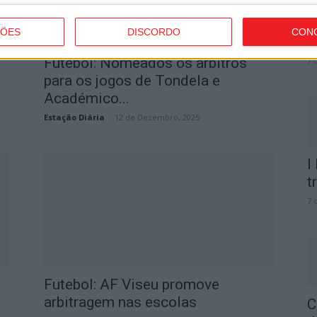
C
b
ÇÕES
DISCORDO
CON
p
Futebol: Nomeados os árbitros
7 
para os jogos de Tondela e
Académico...
Estação Diária
-
12 de Dezembro, 2025
I
t
7 
Futebol: AF Viseu promove
arbitragem nas escolas
C