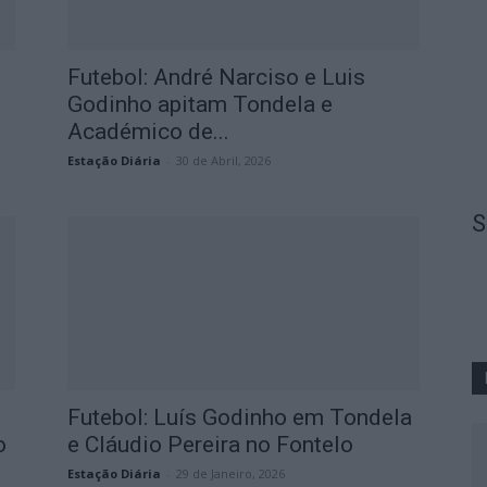
Futebol: André Narciso e Luis
Godinho apitam Tondela e
Académico de...
Estação Diária
-
30 de Abril, 2026
S
Futebol: Luís Godinho em Tondela
o
e Cláudio Pereira no Fontelo
Estação Diária
-
29 de Janeiro, 2026