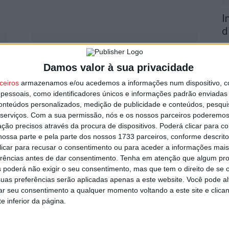
I
d
7 
Damos valor à sua privacidade
ceiros
armazenamos e/ou acedemos a informações num dispositivo, c
essoais, como identificadores únicos e informações padrão enviadas 
conteúdos personalizados, medição de publicidade e conteúdos, pesqui
serviços.
Com a sua permissão, nós e os nossos parceiros poderemos 
F
Futebol: Taísa Tavares promovida
ção precisos através da procura de dispositivos. Poderá clicar para co
e
ossa parte e pela parte dos nossos 1733 parceiros, conforme descrit
a Árbitra Assistente Internacional
o
 clicar para recusar o consentimento ou para aceder a informações ma
Estação Diária
-
6 de Janeiro, 2026
erências antes de dar consentimento.
Tenha em atenção que algum pr
7 
 poderá não exigir o seu consentimento, mas que tem o direito de se 
uas preferências serão aplicadas apenas a este website. Você pode al
rar seu consentimento a qualquer momento voltando a este site e clica
e inferior da página.