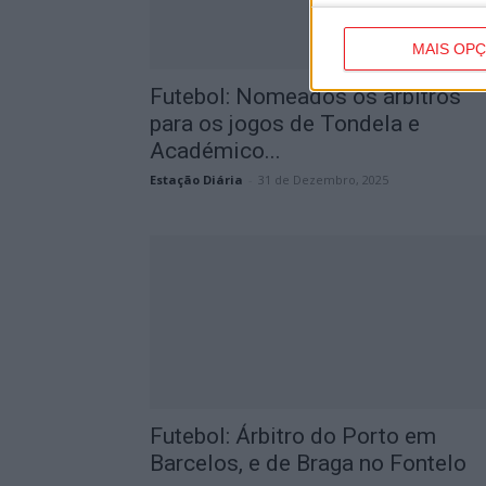
MAIS OP
Futebol: Nomeados os árbitros
para os jogos de Tondela e
Académico...
Estação Diária
-
31 de Dezembro, 2025
Futebol: Árbitro do Porto em
Barcelos, e de Braga no Fontelo