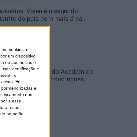
ncêndios: Viseu é o segundo
istrito do país com mais área...
de Agosto, 2026
omo cookies, e
por um dispositivo
sa de audiências e
usar identificação e
utebol: Jogadores do Académico
nsentir o
 Tondela vão exibir distinções
o acima. Em
ficiais nas...
is pormenorizadas e
ocessamento dos
de Agosto, 2026
opor a esse
terar suas
ndo no botão