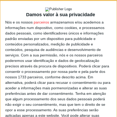
Damos valor à sua privacidade
Legislativas 2024: Distrito de Viseu
Nós e os nossos
parceiros
armazenamos e/ou acedemos a
mantém eleição de oito deputados
informações num dispositivo, como cookies, e processamos
Estação Diária
-
17 de Janeiro, 2024
dados pessoais, como identificadores únicos e informações
padrão enviadas por um dispositivo para publicidade e
conteúdos personalizados, medição de publicidade e
conteúdos, pesquisa de audiências e desenvolvimento de
serviços.
Com a sua permissão, nós e os nossos parceiros
poderemos usar identificação e dados de geolocalização
precisos através da procura de dispositivos. Poderá clicar para
consentir o processamento por nossa parte e pela parte dos
nossos 1733 parceiros, conforme descrito acima. Em
alternativa, poderá clicar para recusar o consentimento ou para
aceder a informações mais pormenorizadas e alterar as suas
preferências antes de dar consentimento.
Tenha em atenção
que algum processamento dos seus dados pessoais poderá
não exigir o seu consentimento, mas que tem o direito de se
opor a esse processamento. As suas preferências serão
aplicadas apenas a este website. Você pode alterar suas