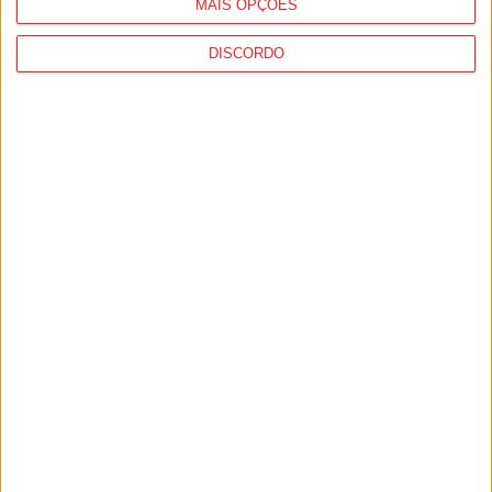
MAIS OPÇÕES
DISCORDO
I Liga: Académico de Viseu quer travar
Benfica na Luz
7 de Agosto, 2026
Castro Daire: Jornadas da Juventude
arrancam com seis dias de atividades...
7 de Agosto, 2026
PUB