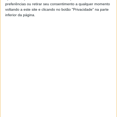
preferências ou retirar seu consentimento a qualquer momento
PUB
voltando a este site e clicando no botão "Privacidade" na parte
inferior da página.
Siga-nos nas redes sociais!
Facebook
Instagram
YouTube
DESTAQUES
Incêndios: Viseu é o segundo distrito do
país com mais área...
7 de Agosto, 2026