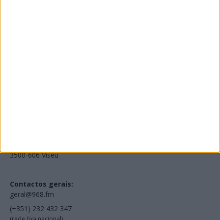
Edições Impressas
NOV
·
OUT
·
SET
·
AGO
·
JUL
·
JUN
·
MAI
Voltar à Rádio 96.8FM
Estamos em:
EN231, Palácio do Gelo Shopping,
Piso 3, Loja 321,
3500-606 Viseu
Contactos gerais:
geral@968.fm
(+351) 232 432 347
(rede fixa nacional)