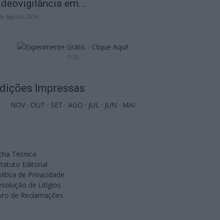
ideovigilância em...
de Agosto, 2026
PUB
dições Impressas
NOV
·
OUT
·
SET
·
AGO
·
JUL
·
JUN
·
MAI
cha Técnica
tatuto Editorial
lítica de Privacidade
solução de Litígios
ivro de Reclamações