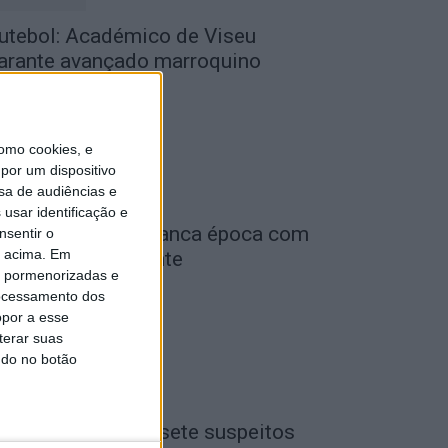
utebol: Académico de Viseu
arante avançado marroquino
de Agosto, 2026
omo cookies, e
por um dispositivo
sa de audiências e
usar identificação e
iga 2: Tondela arranca época com
nsentir o
o acima. Em
eceção ao Amarante
is pormenorizadas e
de Agosto, 2026
ocessamento dos
opor a esse
terar suas
ndo no botão
iseu: GNR detém sete suspeitos