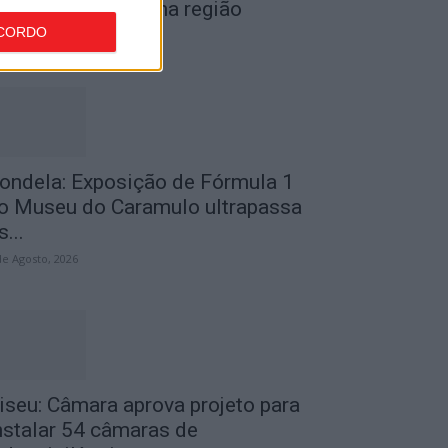
or furto de cobre na região
CORDO
de Agosto, 2026
ondela: Exposição de Fórmula 1
o Museu do Caramulo ultrapassa
s...
de Agosto, 2026
iseu: Câmara aprova projeto para
nstalar 54 câmaras de