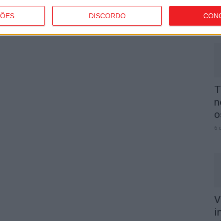
p
ÇÕES
DISCORDO
CON
6 
T
n
o
6 
V
i