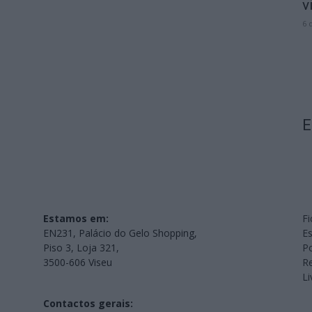
v
6 
E
Estamos em:
Fi
EN231, Palácio do Gelo Shopping,
Es
Piso 3, Loja 321,
Po
3500-606 Viseu
Re
L
Contactos gerais: