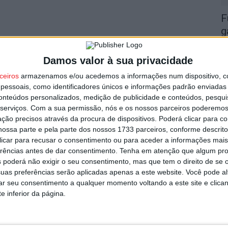
F
g
7 
Damos valor à sua privacidade
ceiros
armazenamos e/ou acedemos a informações num dispositivo, c
essoais, como identificadores únicos e informações padrão enviadas 
conteúdos personalizados, medição de publicidade e conteúdos, pesqui
serviços.
Com a sua permissão, nós e os nossos parceiros poderemos 
L
ção precisos através da procura de dispositivos. Poderá clicar para co
ossa parte e pela parte dos nossos 1733 parceiros, conforme descrit
r
 clicar para recusar o consentimento ou para aceder a informações ma
7 
erências antes de dar consentimento.
Tenha em atenção que algum pr
 poderá não exigir o seu consentimento, mas que tem o direito de se 
uas preferências serão aplicadas apenas a este website. Você pode al
rar seu consentimento a qualquer momento voltando a este site e clica
e inferior da página.
V