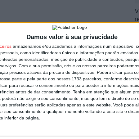
V
n
8 
Damos valor à sua privacidade
ceiros
armazenamos e/ou acedemos a informações num dispositivo, c
essoais, como identificadores únicos e informações padrão enviadas 
conteúdos personalizados, medição de publicidade e conteúdos, pesqui
serviços.
Com a sua permissão, nós e os nossos parceiros poderemos 
S
ção precisos através da procura de dispositivos. Poderá clicar para co
ossa parte e pela parte dos nossos 1733 parceiros, conforme descrit
C
 clicar para recusar o consentimento ou para aceder a informações ma
8 
erências antes de dar consentimento.
Tenha em atenção que algum pr
 poderá não exigir o seu consentimento, mas que tem o direito de se 
uas preferências serão aplicadas apenas a este website. Você pode al
rar seu consentimento a qualquer momento voltando a este site e clica
e inferior da página.
I