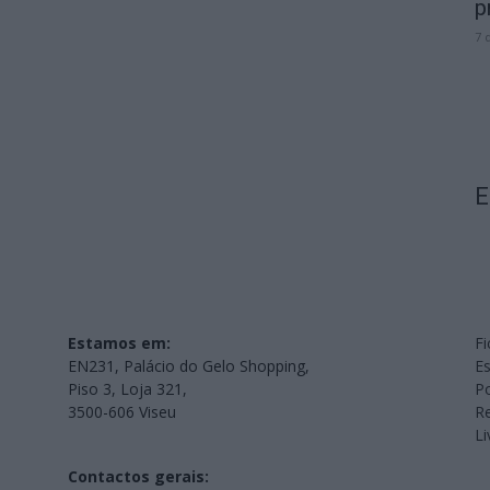
p
7 
E
Estamos em:
Fi
EN231, Palácio do Gelo Shopping,
Es
Piso 3, Loja 321,
Po
3500-606 Viseu
Re
L
Contactos gerais: