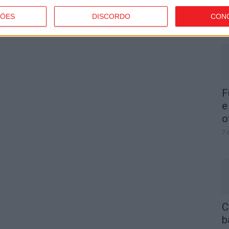
d
ÇÕES
DISCORDO
CON
7 
F
e
o
7 
C
b