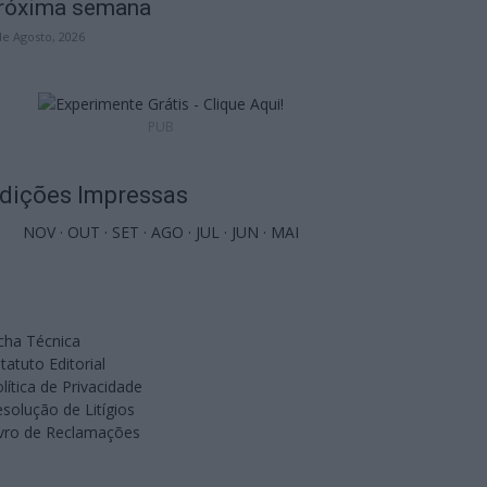
róxima semana
de Agosto, 2026
PUB
dições Impressas
NOV
·
OUT
·
SET
·
AGO
·
JUL
·
JUN
·
MAI
cha Técnica
tatuto Editorial
lítica de Privacidade
solução de Litígios
ivro de Reclamações