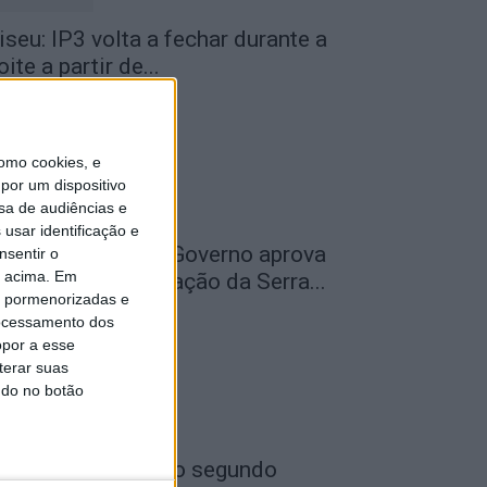
iseu: IP3 volta a fechar durante a
oite a partir de...
de Agosto, 2026
omo cookies, e
por um dispositivo
sa de audiências e
usar identificação e
ão Pedro do Sul: Governo aprova
nsentir o
o acima. Em
entro de Interpretação da Serra...
is pormenorizadas e
de Agosto, 2026
ocessamento dos
opor a esse
terar suas
ndo no botão
ncêndios: Viseu é o segundo