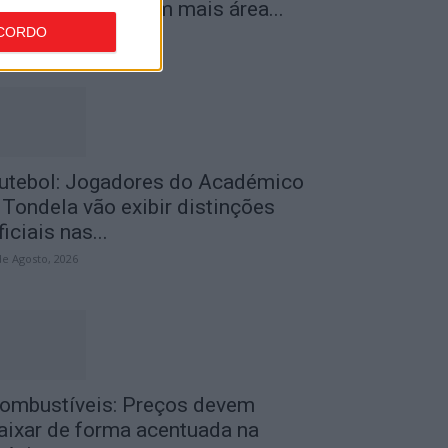
istrito do país com mais área...
CORDO
de Agosto, 2026
utebol: Jogadores do Académico
 Tondela vão exibir distinções
ficiais nas...
de Agosto, 2026
ombustíveis: Preços devem
aixar de forma acentuada na