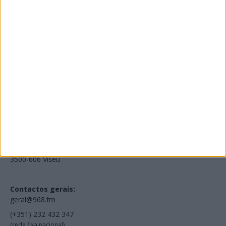
Edições Impressas
NOV
·
OUT
·
SET
·
AGO
·
JUL
·
JUN
·
MAI
Voltar à Rádio 96.8FM
Estamos em:
EN231, Palácio do Gelo Shopping,
Piso 3, Loja 321,
3500-606 Viseu
Contactos gerais:
geral@968.fm
(+351) 232 432 347
(rede fixa nacional)