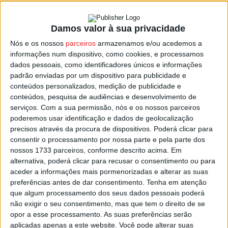
Damos valor à sua privacidade
Viseu: Município distinguido com Bandeira
Nós e os nossos
parceiros
armazenamos e/ou acedemos a
da Ética no Desporto
informações num dispositivo, como cookies, e processamos
Estação Diária
-
19 de Junho, 2025
dados pessoais, como identificadores únicos e informações
padrão enviadas por um dispositivo para publicidade e
conteúdos personalizados, medição de publicidade e
conteúdos, pesquisa de audiências e desenvolvimento de
serviços.
Com a sua permissão, nós e os nossos parceiros
poderemos usar identificação e dados de geolocalização
precisos através da procura de dispositivos. Poderá clicar para
consentir o processamento por nossa parte e pela parte dos
nossos 1733 parceiros, conforme descrito acima. Em
alternativa, poderá clicar para recusar o consentimento ou para
aceder a informações mais pormenorizadas e alterar as suas
preferências antes de dar consentimento.
Tenha em atenção
que algum processamento dos seus dados pessoais poderá
não exigir o seu consentimento, mas que tem o direito de se
opor a esse processamento. As suas preferências serão
aplicadas apenas a este website. Você pode alterar suas