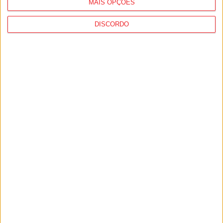
MAIS OPÇÕES
DISCORDO
Tondela: Exposição de Fórmula 1 no Museu
do Caramulo ultrapassa os...
6 de Agosto, 2026
Viseu: Câmara aprova projeto para instalar
54 câmaras de videovigilância em...
6 de Agosto, 2026
PUB