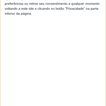
preferências ou retirar seu consentimento a qualquer momento
PUB
voltando a este site e clicando no botão "Privacidade" na parte
inferior da página.
Siga-nos nas redes sociais!
Facebook
Instagram
YouTube
DESTAQUES
Futebol: Académico de Viseu garante
avançado marroquino
7 de Agosto, 2026