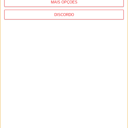
MAIS OPÇÕES
Estação Diária
-
17 de Março, 2025
DISCORDO
1
2