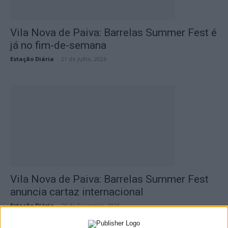
Vila Nova de Paiva: Barrelas Summer Fest é
já no fim-de-semana
Estação Diária
-
21 de Julho, 2026
Vila Nova de Paiva: Barrelas Summer Fest
anuncia cartaz internacional
Estação Diária
-
25 de Fevereiro, 2026