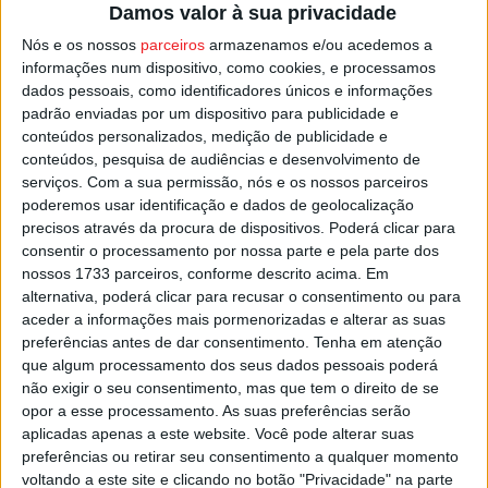
Damos valor à sua privacidade
Nós e os nossos
parceiros
armazenamos e/ou acedemos a
informações num dispositivo, como cookies, e processamos
dados pessoais, como identificadores únicos e informações
padrão enviadas por um dispositivo para publicidade e
conteúdos personalizados, medição de publicidade e
conteúdos, pesquisa de audiências e desenvolvimento de
serviços.
Com a sua permissão, nós e os nossos parceiros
poderemos usar identificação e dados de geolocalização
Vila Nova de Paiva: Barrelas Summer Fest
precisos através da procura de dispositivos. Poderá clicar para
confirma primeiros nomes para...
consentir o processamento por nossa parte e pela parte dos
Estação Diária
-
13 de Janeiro, 2026
nossos 1733 parceiros, conforme descrito acima. Em
alternativa, poderá clicar para recusar o consentimento ou para
aceder a informações mais pormenorizadas e alterar as suas
preferências antes de dar consentimento.
Tenha em atenção
que algum processamento dos seus dados pessoais poderá
não exigir o seu consentimento, mas que tem o direito de se
opor a esse processamento. As suas preferências serão
aplicadas apenas a este website. Você pode alterar suas
preferências ou retirar seu consentimento a qualquer momento
voltando a este site e clicando no botão "Privacidade" na parte