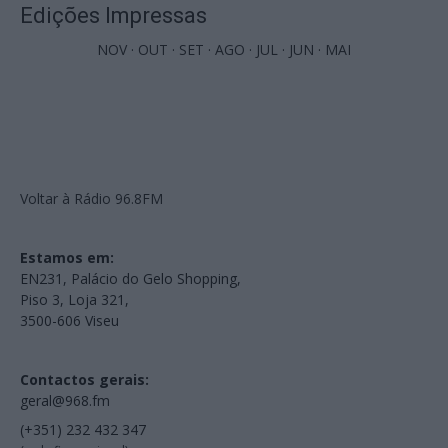
Edições Impressas
NOV
·
OUT
·
SET
·
AGO
·
JUL
·
JUN
·
MAI
Voltar à Rádio 96.8FM
Estamos em:
EN231, Palácio do Gelo Shopping,
Piso 3, Loja 321,
3500-606 Viseu
Contactos gerais:
geral@968.fm
(+351) 232 432 347