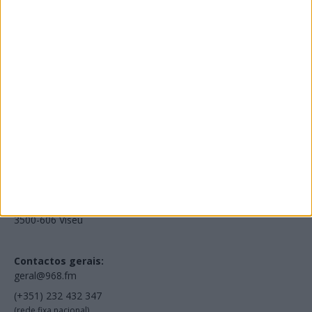
Edições Impressas
NOV
·
OUT
·
SET
·
AGO
·
JUL
·
JUN
·
MAI
Voltar à Rádio 96.8FM
Estamos em:
EN231, Palácio do Gelo Shopping,
Piso 3, Loja 321,
3500-606 Viseu
Contactos gerais:
geral@968.fm
(+351) 232 432 347
(rede fixa nacional)