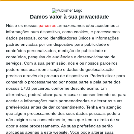
Damos valor à sua privacidade
Bispo de Viseu quer que os portugueses
Nós e os nossos
parceiros
armazenamos e/ou acedemos a
votem nas legislativas de...
informações num dispositivo, como cookies, e processamos
Estação Diária
-
16 de Fevereiro, 2024
dados pessoais, como identificadores únicos e informações
padrão enviadas por um dispositivo para publicidade e
conteúdos personalizados, medição de publicidade e
conteúdos, pesquisa de audiências e desenvolvimento de
serviços.
Com a sua permissão, nós e os nossos parceiros
poderemos usar identificação e dados de geolocalização
precisos através da procura de dispositivos. Poderá clicar para
consentir o processamento por nossa parte e pela parte dos
nossos 1733 parceiros, conforme descrito acima. Em
alternativa, poderá clicar para recusar o consentimento ou para
aceder a informações mais pormenorizadas e alterar as suas
preferências antes de dar consentimento.
Tenha em atenção
que algum processamento dos seus dados pessoais poderá
não exigir o seu consentimento, mas que tem o direito de se
opor a esse processamento. As suas preferências serão
aplicadas apenas a este website. Você pode alterar suas