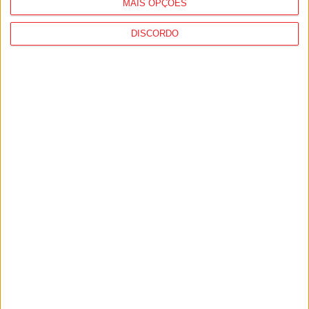
MAIS OPÇÕES
DISCORDO
Viseu: CIM Dão Lafões investiu 350 mil
euros em projetos educativos...
6 de Agosto, 2026
Viseu: APCVD vai instalar nova sede no
Centro Histórico após investimento...
6 de Agosto, 2026
PUB