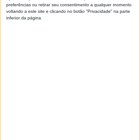
preferências ou retirar seu consentimento a qualquer momento
PUB
voltando a este site e clicando no botão "Privacidade" na parte
inferior da página.
Siga-nos nas redes sociais!
Facebook
Instagram
YouTube
DESTAQUES
Viseu: GNR detém sete suspeitos por furto
de cobre na região
6 de Agosto, 2026