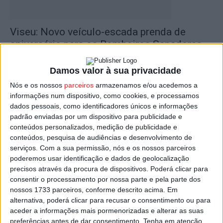
Viseu: Novo veículo-escada prenda de
aniversário para os Bombeiros Sapadores
Estação Diária
-
24 de Julho, 2026
Damos valor à sua privacidade
Nós e os nossos
parceiros
armazenamos e/ou acedemos a
informações num dispositivo, como cookies, e processamos
dados pessoais, como identificadores únicos e informações
padrão enviadas por um dispositivo para publicidade e
conteúdos personalizados, medição de publicidade e
conteúdos, pesquisa de audiências e desenvolvimento de
serviços.
Com a sua permissão, nós e os nossos parceiros
poderemos usar identificação e dados de geolocalização
precisos através da procura de dispositivos. Poderá clicar para
Viseu: Candidaturas para novos Bombeiros
consentir o processamento por nossa parte e pela parte dos
Sapadores terminam quinta-feira
nossos 1733 parceiros, conforme descrito acima. Em
alternativa, poderá clicar para recusar o consentimento ou para
Estação Diária
-
16 de Fevereiro, 2026
aceder a informações mais pormenorizadas e alterar as suas
preferências antes de dar consentimento.
Tenha em atenção