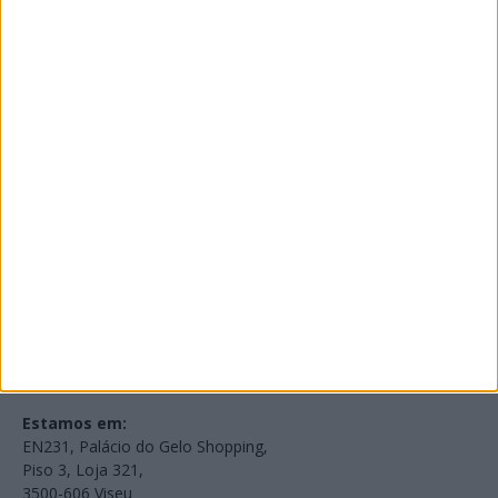
PUB
Edições Impressas
NOV
·
OUT
·
SET
·
AGO
·
JUL
·
JUN
·
MAI
Voltar à Rádio 96.8FM
Estamos em:
EN231, Palácio do Gelo Shopping,
Piso 3, Loja 321,
3500-606 Viseu