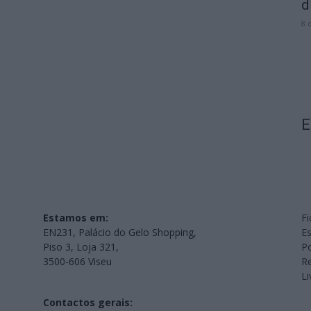
d
8 
E
Estamos em:
Fi
EN231, Palácio do Gelo Shopping,
Es
Piso 3, Loja 321,
Po
3500-606 Viseu
Re
L
Contactos gerais: