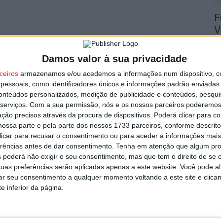
F
V
9 
Damos valor à sua privacidade
ceiros
armazenamos e/ou acedemos a informações num dispositivo, c
essoais, como identificadores únicos e informações padrão enviadas 
conteúdos personalizados, medição de publicidade e conteúdos, pesqui
serviços.
Com a sua permissão, nós e os nossos parceiros poderemos 
F
ção precisos através da procura de dispositivos. Poderá clicar para co
ossa parte e pela parte dos nossos 1733 parceiros, conforme descrit
n
 clicar para recusar o consentimento ou para aceder a informações ma
C
erências antes de dar consentimento.
Tenha em atenção que algum pr
9 
 poderá não exigir o seu consentimento, mas que tem o direito de se 
uas preferências serão aplicadas apenas a este website. Você pode al
rar seu consentimento a qualquer momento voltando a este site e clica
e inferior da página.