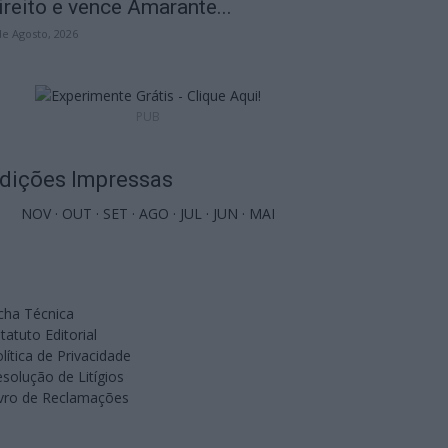
ireito e vence Amarante...
de Agosto, 2026
PUB
dições Impressas
NOV
·
OUT
·
SET
·
AGO
·
JUL
·
JUN
·
MAI
cha Técnica
tatuto Editorial
lítica de Privacidade
solução de Litígios
ivro de Reclamações