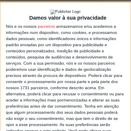
Damos valor à sua privacidade
Nós e os nossos
parceiros
armazenamos e/ou acedemos a
Rali de Resende – Douro Verde abre
informações num dispositivo, como cookies, e processamos
Campeonato Promo do Centro
dados pessoais, como identificadores únicos e informações
Estação Diária
-
3 de Janeiro, 2023
padrão enviadas por um dispositivo para publicidade e
conteúdos personalizados, medição de publicidade e
conteúdos, pesquisa de audiências e desenvolvimento de
serviços.
Com a sua permissão, nós e os nossos parceiros
poderemos usar identificação e dados de geolocalização
precisos através da procura de dispositivos. Poderá clicar para
consentir o processamento por nossa parte e pela parte dos
nossos 1731 parceiros, conforme descrito acima. Em
alternativa, poderá clicar para recusar o consentimento ou para
aceder a informações mais pormenorizadas e alterar as suas
preferências antes de dar consentimento.
Tenha em atenção
que algum processamento dos seus dados pessoais poderá
não exigir o seu consentimento, mas que tem o direito de se
opor a esse processamento. As suas preferências serão
aplicadas apenas a este website. Você pode alterar suas