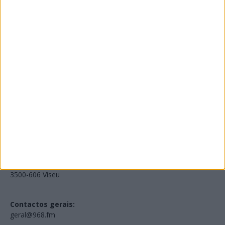
Edições Impressas
NOV
·
OUT
·
SET
·
AGO
·
JUL
·
JUN
·
MAI
Voltar à Rádio 96.8FM
Estamos em:
EN231, Palácio do Gelo Shopping,
Piso 3, Loja 321,
3500-606 Viseu
Contactos gerais:
geral@968.fm