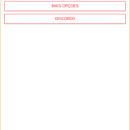
MAIS OPÇÕES
DISCORDO
Castro Daire: Penedo do Cavaleiro para
observar o eclipse solar
5 de Agosto, 2026
Viseu: Presidente da República inaugura a
634.ª Feira de São Mateus
5 de Agosto, 2026
PUB