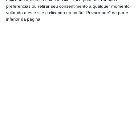
preferências ou retirar seu consentimento a qualquer momento
voltando a este site e clicando no botão "Privacidade" na parte
PUB
inferior da página.
Siga-nos nas redes sociais!
Facebook
Instagram
YouTube
DESTAQUES
Viseu: GNR deteve 13 pessoas e registou
364 infrações rodoviárias numa...