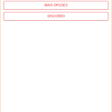
MAIS OPÇÕES
DISCORDO
Incêndios: Viseu é o segundo distrito do
país com mais área...
7 de Agosto, 2026
Futebol: Jogadores do Académico e
Tondela vão exibir distinções oficiais nas...
7 de Agosto, 2026
PUB