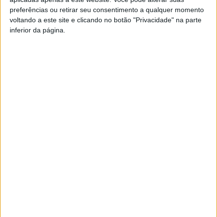
preferências ou retirar seu consentimento a qualquer momento
voltando a este site e clicando no botão "Privacidade" na parte
PUB
inferior da página.
Siga-nos nas redes sociais!
Facebook
Instagram
YouTube
DESTAQUES
Futebol: Ligas profissionais com novas
regras para a temporada 2026/27