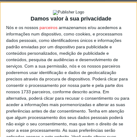
Damos valor à sua privacidade
Nós e os nossos
parceiros
armazenamos e/ou acedemos a
Viseu: Cidade recebeu a maior edição de
informações num dispositivo, como cookies, e processamos
sempre dos Campeonatos Nacionais...
dados pessoais, como identificadores únicos e informações
Estação Diária
-
25 de Abril, 2026
padrão enviadas por um dispositivo para publicidade e
conteúdos personalizados, medição de publicidade e
conteúdos, pesquisa de audiências e desenvolvimento de
serviços.
Com a sua permissão, nós e os nossos parceiros
poderemos usar identificação e dados de geolocalização
precisos através da procura de dispositivos. Poderá clicar para
consentir o processamento por nossa parte e pela parte dos
nossos 1733 parceiros, conforme descrito acima. Em
alternativa, poderá clicar para recusar o consentimento ou para
aceder a informações mais pormenorizadas e alterar as suas
preferências antes de dar consentimento.
Tenha em atenção
que algum processamento dos seus dados pessoais poderá
não exigir o seu consentimento, mas que tem o direito de se
opor a esse processamento. As suas preferências serão
aplicadas apenas a este website. Você pode alterar suas