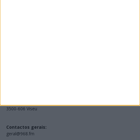
Edições Impressas
NOV
·
OUT
·
SET
·
AGO
·
JUL
·
JUN
·
MAI
Voltar à Rádio 96.8FM
Estamos em:
EN231, Palácio do Gelo Shopping,
Piso 3, Loja 321,
3500-606 Viseu
Contactos gerais:
geral@968.fm