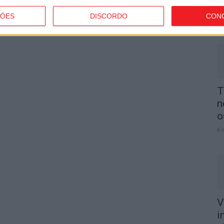
p
ÇÕES
DISCORDO
CON
6 
T
n
o
6 
V
i