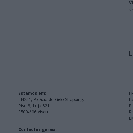
v
6 
E
Estamos em:
Fi
EN231, Palácio do Gelo Shopping,
Es
Piso 3, Loja 321,
Po
3500-606 Viseu
Re
L
Contactos gerais: