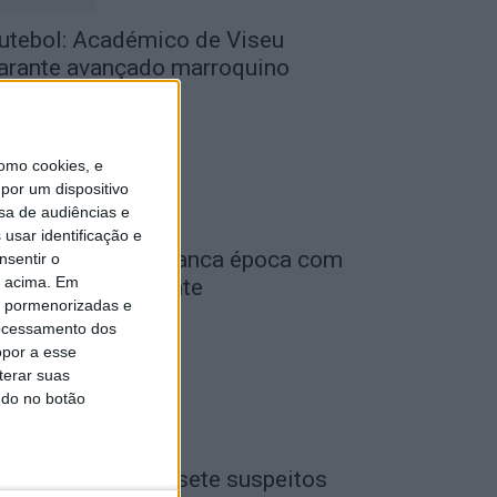
utebol: Académico de Viseu
arante avançado marroquino
de Agosto, 2026
omo cookies, e
por um dispositivo
sa de audiências e
usar identificação e
iga 2: Tondela arranca época com
nsentir o
o acima. Em
eceção ao Amarante
is pormenorizadas e
de Agosto, 2026
ocessamento dos
opor a esse
terar suas
ndo no botão
iseu: GNR detém sete suspeitos