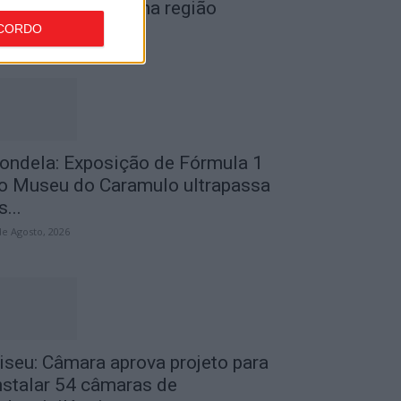
or furto de cobre na região
CORDO
de Agosto, 2026
ondela: Exposição de Fórmula 1
o Museu do Caramulo ultrapassa
s...
de Agosto, 2026
iseu: Câmara aprova projeto para
nstalar 54 câmaras de