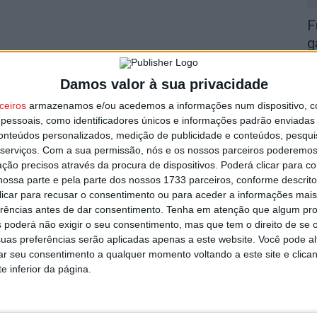
F
g
7 
Damos valor à sua privacidade
ceiros
armazenamos e/ou acedemos a informações num dispositivo, c
essoais, como identificadores únicos e informações padrão enviadas 
conteúdos personalizados, medição de publicidade e conteúdos, pesqui
serviços.
Com a sua permissão, nós e os nossos parceiros poderemos 
L
ção precisos através da procura de dispositivos. Poderá clicar para co
ossa parte e pela parte dos nossos 1733 parceiros, conforme descrit
r
 clicar para recusar o consentimento ou para aceder a informações ma
7 
erências antes de dar consentimento.
Tenha em atenção que algum pr
 poderá não exigir o seu consentimento, mas que tem o direito de se 
uas preferências serão aplicadas apenas a este website. Você pode al
rar seu consentimento a qualquer momento voltando a este site e clica
e inferior da página.
V