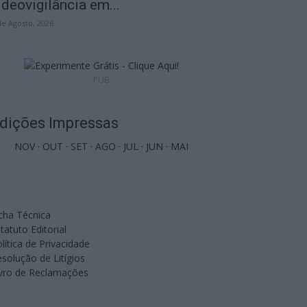
ideovigilância em...
de Agosto, 2026
PUB
dições Impressas
NOV
·
OUT
·
SET
·
AGO
·
JUL
·
JUN
·
MAI
cha Técnica
tatuto Editorial
lítica de Privacidade
solução de Litígios
ivro de Reclamações