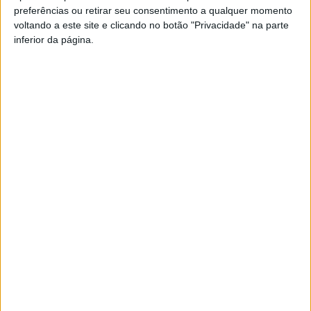
preferências ou retirar seu consentimento a qualquer momento
PUB
voltando a este site e clicando no botão "Privacidade" na parte
inferior da página.
Siga-nos nas redes sociais!
Facebook
Instagram
YouTube
DESTAQUES
Futebol: Académico de Viseu garante
avançado marroquino
7 de Agosto, 2026