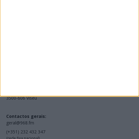
Edições Impressas
NOV
·
OUT
·
SET
·
AGO
·
JUL
·
JUN
·
MAI
Voltar à Rádio 96.8FM
Estamos em:
EN231, Palácio do Gelo Shopping,
Piso 3, Loja 321,
3500-606 Viseu
Contactos gerais:
geral@968.fm
(+351) 232 432 347
(rede fixa nacional)