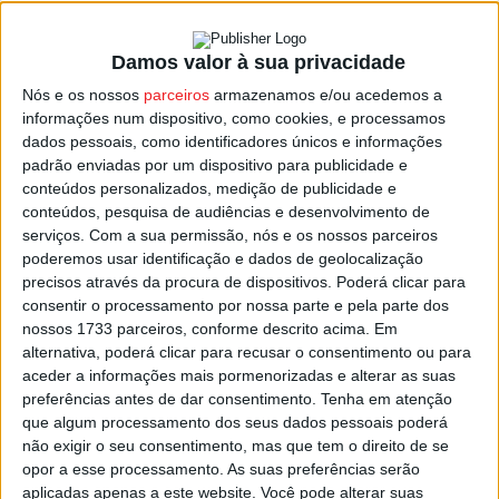
Damos valor à sua privacidade
Viseu: Seminário Internacional de Karaté no
Nós e os nossos
parceiros
armazenamos e/ou acedemos a
Multiusos
informações num dispositivo, como cookies, e processamos
Estação Diária
-
31 de Outubro, 2024
dados pessoais, como identificadores únicos e informações
padrão enviadas por um dispositivo para publicidade e
conteúdos personalizados, medição de publicidade e
conteúdos, pesquisa de audiências e desenvolvimento de
serviços.
Com a sua permissão, nós e os nossos parceiros
poderemos usar identificação e dados de geolocalização
precisos através da procura de dispositivos. Poderá clicar para
consentir o processamento por nossa parte e pela parte dos
nossos 1733 parceiros, conforme descrito acima. Em
alternativa, poderá clicar para recusar o consentimento ou para
aceder a informações mais pormenorizadas e alterar as suas
preferências antes de dar consentimento.
Tenha em atenção
que algum processamento dos seus dados pessoais poderá
não exigir o seu consentimento, mas que tem o direito de se
opor a esse processamento. As suas preferências serão
aplicadas apenas a este website. Você pode alterar suas