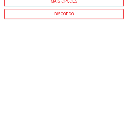
MAIS OPÇÕES
DISCORDO
Tondela: Exposição de Fórmula 1 no Museu
do Caramulo ultrapassa os...
6 de Agosto, 2026
Viseu: Câmara aprova projeto para instalar
54 câmaras de videovigilância em...
6 de Agosto, 2026
PUB