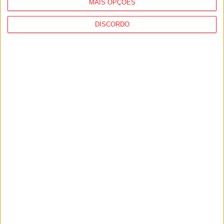
MAIS OPÇÕES
DISCORDO
I Liga: Académico de Viseu quer travar
Benfica na Luz
7 de Agosto, 2026
Castro Daire: Jornadas da Juventude
arrancam com seis dias de atividades...
7 de Agosto, 2026
PUB