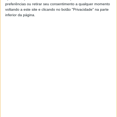
preferências ou retirar seu consentimento a qualquer momento
PUB
voltando a este site e clicando no botão "Privacidade" na parte
inferior da página.
Siga-nos nas redes sociais!
Facebook
Instagram
YouTube
DESTAQUES
Incêndios: Viseu é o segundo distrito do
país com mais área...
7 de Agosto, 2026