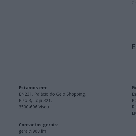
7 
E
Estamos em:
Fi
EN231, Palácio do Gelo Shopping,
Es
Piso 3, Loja 321,
Po
3500-606 Viseu
Re
L
Contactos gerais:
geral@968.fm