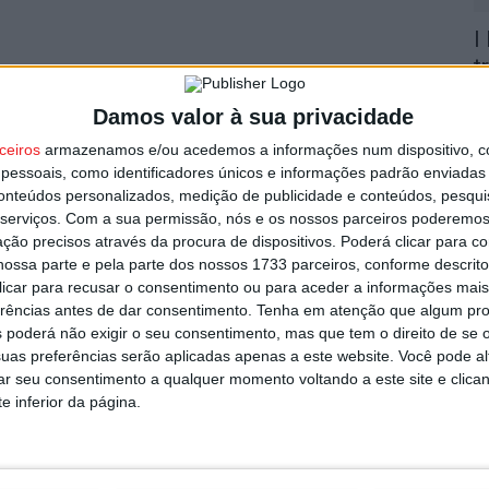
I
t
7 
Damos valor à sua privacidade
ceiros
armazenamos e/ou acedemos a informações num dispositivo, c
essoais, como identificadores únicos e informações padrão enviadas 
conteúdos personalizados, medição de publicidade e conteúdos, pesqui
serviços.
Com a sua permissão, nós e os nossos parceiros poderemos 
ção precisos através da procura de dispositivos. Poderá clicar para co
C
ossa parte e pela parte dos nossos 1733 parceiros, conforme descrit
J
 clicar para recusar o consentimento ou para aceder a informações ma
d
erências antes de dar consentimento.
Tenha em atenção que algum pr
 poderá não exigir o seu consentimento, mas que tem o direito de se 
7 
uas preferências serão aplicadas apenas a este website. Você pode al
rar seu consentimento a qualquer momento voltando a este site e clica
e inferior da página.