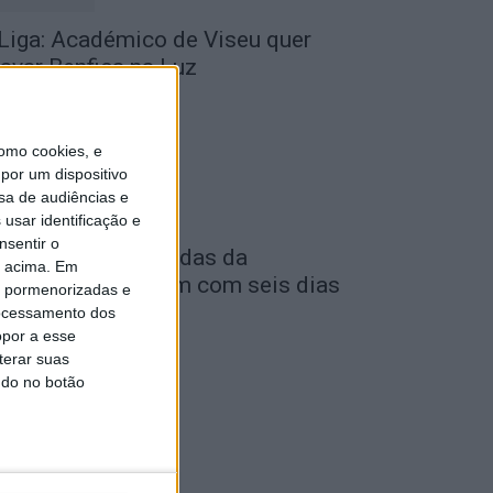
 Liga: Académico de Viseu quer
ravar Benfica na Luz
de Agosto, 2026
omo cookies, e
por um dispositivo
sa de audiências e
usar identificação e
nsentir o
astro Daire: Jornadas da
o acima. Em
uventude arrancam com seis dias
is pormenorizadas e
e atividades...
ocessamento dos
opor a esse
de Agosto, 2026
terar suas
ndo no botão