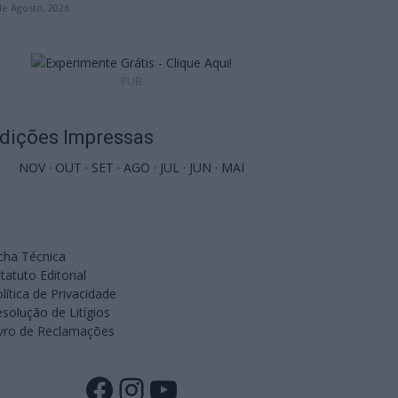
de Agosto, 2026
PUB
dições Impressas
NOV
·
OUT
·
SET
·
AGO
·
JUL
·
JUN
·
MAI
cha Técnica
tatuto Editorial
lítica de Privacidade
solução de Litígios
ivro de Reclamações
Facebook
Instagram
YouTube