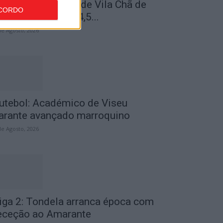
iseu: Associação de Vila Chã de
CORDO
á inaugura lar de 4,5...
de Agosto, 2026
utebol: Académico de Viseu
arante avançado marroquino
de Agosto, 2026
iga 2: Tondela arranca época com
eceção ao Amarante