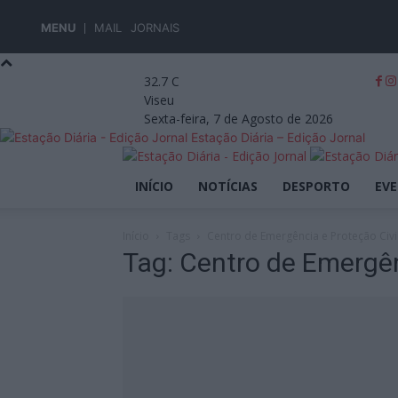
MENU
MAIL
JORNAIS
32.7
C
Viseu
Sexta-feira, 7 de Agosto de 2026
Estação Diária – Edição Jornal
INÍCIO
NOTÍCIAS
DESPORTO
EV
Início
Tags
Centro de Emergência e Proteção Civi
Tag: Centro de Emergên