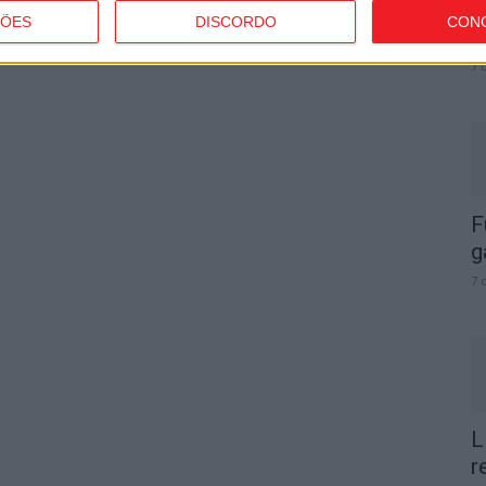
V
ÇÕES
DISCORDO
CON
S
7 
F
g
7 
L
r