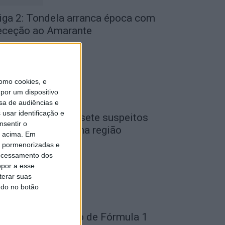
iga 2: Tondela arranca época com
eceção ao Amarante
de Agosto, 2026
omo cookies, e
por um dispositivo
sa de audiências e
usar identificação e
iseu: GNR detém sete suspeitos
nsentir o
or furto de cobre na região
o acima. Em
de Agosto, 2026
is pormenorizadas e
ocessamento dos
opor a esse
terar suas
ndo no botão
ondela: Exposição de Fórmula 1