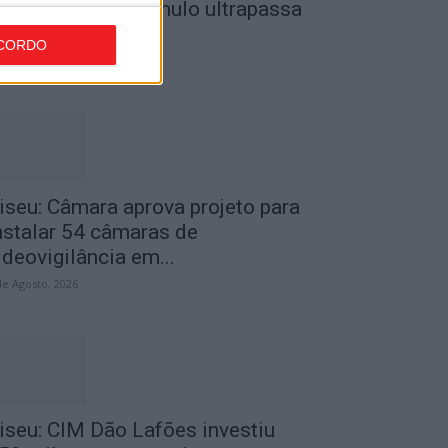
o Museu do Caramulo ultrapassa
s...
CORDO
de Agosto, 2026
iseu: Câmara aprova projeto para
nstalar 54 câmaras de
ideovigilância em...
de Agosto, 2026
iseu: CIM Dão Lafões investiu