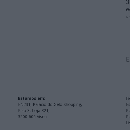
3
e
6 
E
Estamos em:
Fi
EN231, Palácio do Gelo Shopping,
Es
Piso 3, Loja 321,
Po
3500-606 Viseu
Re
L