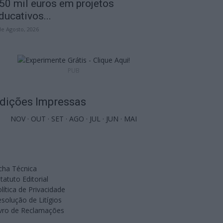
50 mil euros em projetos
ducativos...
de Agosto, 2026
PUB
dições Impressas
NOV
·
OUT
·
SET
·
AGO
·
JUL
·
JUN
·
MAI
cha Técnica
tatuto Editorial
lítica de Privacidade
solução de Litígios
ivro de Reclamações