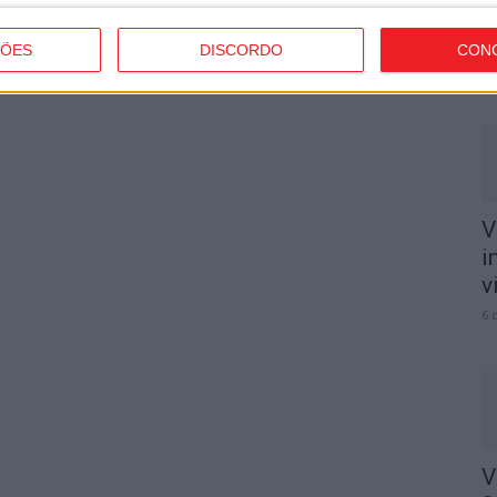
n
o
ÇÕES
DISCORDO
CON
6 
V
i
v
6 
V