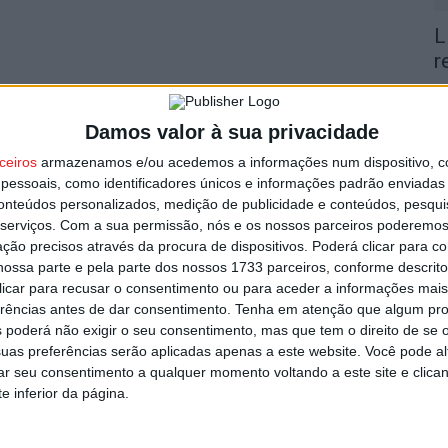
L
r
7 
Damos valor à sua privacidade
ceiros
armazenamos e/ou acedemos a informações num dispositivo, c
essoais, como identificadores únicos e informações padrão enviadas 
conteúdos personalizados, medição de publicidade e conteúdos, pesqui
serviços.
Com a sua permissão, nós e os nossos parceiros poderemos 
V
ção precisos através da procura de dispositivos. Poderá clicar para co
p
ossa parte e pela parte dos nossos 1733 parceiros, conforme descrit
6 
 clicar para recusar o consentimento ou para aceder a informações ma
erências antes de dar consentimento.
Tenha em atenção que algum pr
 poderá não exigir o seu consentimento, mas que tem o direito de se 
uas preferências serão aplicadas apenas a este website. Você pode al
rar seu consentimento a qualquer momento voltando a este site e clica
e inferior da página.
T