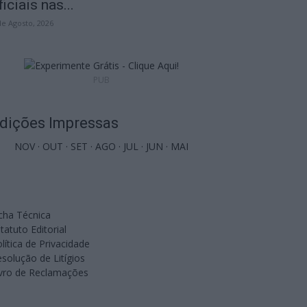
ficiais nas...
de Agosto, 2026
PUB
dições Impressas
NOV
·
OUT
·
SET
·
AGO
·
JUL
·
JUN
·
MAI
cha Técnica
tatuto Editorial
lítica de Privacidade
solução de Litígios
ivro de Reclamações