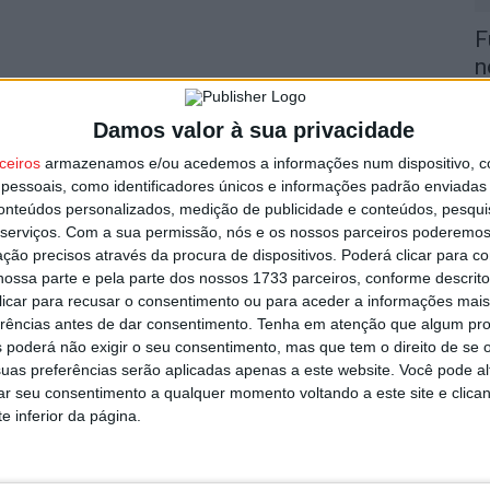
F
n
2
8 
Damos valor à sua privacidade
ceiros
armazenamos e/ou acedemos a informações num dispositivo, c
essoais, como identificadores únicos e informações padrão enviadas 
conteúdos personalizados, medição de publicidade e conteúdos, pesqui
serviços.
Com a sua permissão, nós e os nossos parceiros poderemos 
ção precisos através da procura de dispositivos. Poderá clicar para co
ossa parte e pela parte dos nossos 1733 parceiros, conforme descrit
V
 clicar para recusar o consentimento ou para aceder a informações ma
n
erências antes de dar consentimento.
Tenha em atenção que algum pr
8 
 poderá não exigir o seu consentimento, mas que tem o direito de se 
uas preferências serão aplicadas apenas a este website. Você pode al
rar seu consentimento a qualquer momento voltando a este site e clica
e inferior da página.