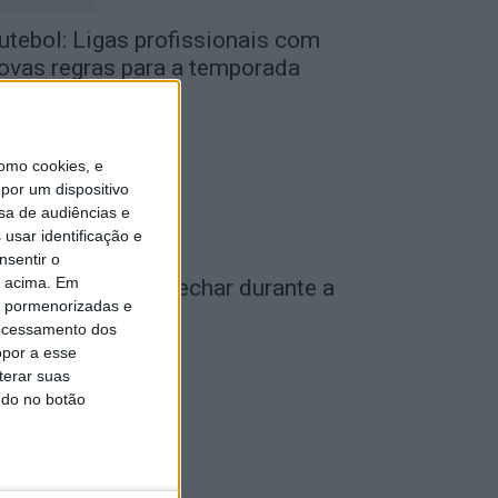
utebol: Ligas profissionais com
ovas regras para a temporada
026/27
de Agosto, 2026
omo cookies, e
por um dispositivo
sa de audiências e
usar identificação e
nsentir o
o acima. Em
iseu: IP3 volta a fechar durante a
is pormenorizadas e
oite a partir de...
ocessamento dos
de Agosto, 2026
opor a esse
terar suas
ndo no botão