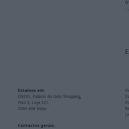
o
7 
E
Estamos em:
Fi
EN231, Palácio do Gelo Shopping,
Es
Piso 3, Loja 321,
Po
3500-606 Viseu
Re
L
Contactos gerais: