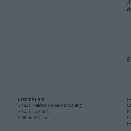
J
d
7 
E
Estamos em:
Fi
EN231, Palácio do Gelo Shopping,
Es
Piso 3, Loja 321,
Po
3500-606 Viseu
Re
L