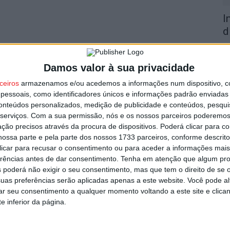
I
d
7 
Damos valor à sua privacidade
ceiros
armazenamos e/ou acedemos a informações num dispositivo, c
essoais, como identificadores únicos e informações padrão enviadas 
conteúdos personalizados, medição de publicidade e conteúdos, pesqui
serviços.
Com a sua permissão, nós e os nossos parceiros poderemos 
F
ção precisos através da procura de dispositivos. Poderá clicar para co
e
ossa parte e pela parte dos nossos 1733 parceiros, conforme descrit
o
 clicar para recusar o consentimento ou para aceder a informações ma
erências antes de dar consentimento.
Tenha em atenção que algum pr
7 
 poderá não exigir o seu consentimento, mas que tem o direito de se 
uas preferências serão aplicadas apenas a este website. Você pode al
rar seu consentimento a qualquer momento voltando a este site e clica
e inferior da página.