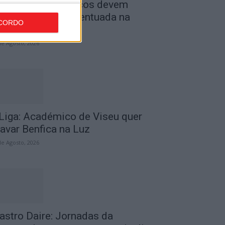
ombustíveis: Preços devem
aixar de forma acentuada na
CORDO
róxima semana
de Agosto, 2026
 Liga: Académico de Viseu quer
ravar Benfica na Luz
de Agosto, 2026
astro Daire: Jornadas da