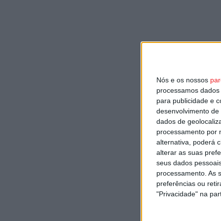
Nós e os nossos
par
processamos dados p
para publicidade e 
desenvolvimento de 
dados de geolocaliza
processamento por n
alternativa, poderá
alterar as suas pref
seus dados pessoais
processamento. As s
preferências ou reti
"Privacidade" na part