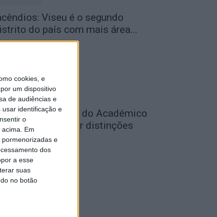
ncêndios: Viseu é o segundo
istrito do país com mais área...
de Agosto, 2026
omo cookies, e
por um dispositivo
sa de audiências e
usar identificação e
utebol: Jogadores do Académico
nsentir o
 Tondela vão exibir distinções
o acima. Em
ficiais nas...
is pormenorizadas e
ocessamento dos
de Agosto, 2026
opor a esse
terar suas
ndo no botão