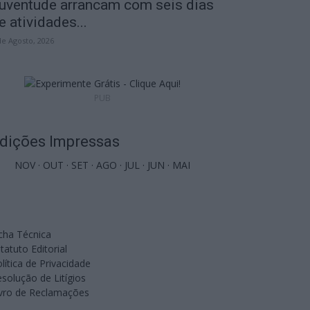
uventude arrancam com seis dias
e atividades...
de Agosto, 2026
PUB
dições Impressas
NOV
·
OUT
·
SET
·
AGO
·
JUL
·
JUN
·
MAI
cha Técnica
tatuto Editorial
lítica de Privacidade
solução de Litígios
ivro de Reclamações