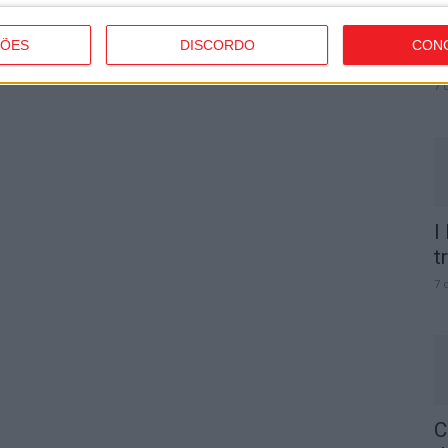
C
b
ÇÕES
DISCORDO
CON
p
7 
I
t
7 
C