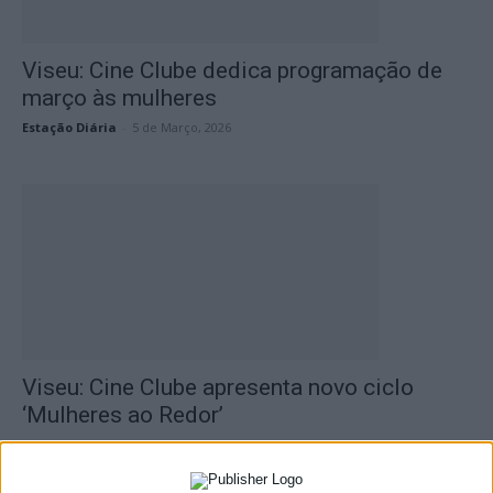
Viseu: Cine Clube dedica programação de
março às mulheres
Estação Diária
-
5 de Março, 2026
Viseu: Cine Clube apresenta novo ciclo
‘Mulheres ao Redor’
Estação Diária
-
4 de Fevereiro, 2026