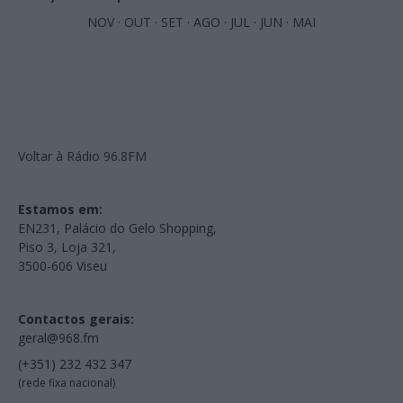
NOV
·
OUT
·
SET
·
AGO
·
JUL
·
JUN
·
MAI
Voltar à Rádio 96.8FM
Estamos em:
EN231, Palácio do Gelo Shopping,
Piso 3, Loja 321,
3500-606 Viseu
Contactos gerais:
geral@968.fm
(+351) 232 432 347
(rede fixa nacional)