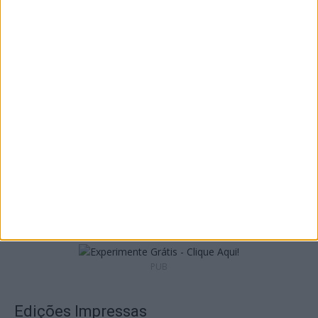
São Pedro do Sul: Governo aprova Centro de
Interpretação da Serra...
8 de Agosto, 2026
Incêndios: Viseu é o segundo distrito do
país com mais área...
7 de Agosto, 2026
PUB
Edições Impressas