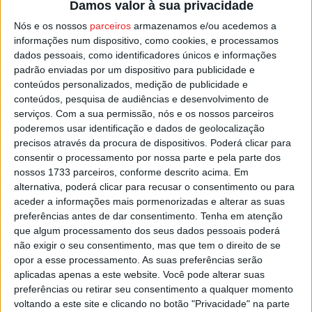
Damos valor à sua privacidade
Nós e os nossos
parceiros
armazenamos e/ou acedemos a
informações num dispositivo, como cookies, e processamos
dados pessoais, como identificadores únicos e informações
padrão enviadas por um dispositivo para publicidade e
conteúdos personalizados, medição de publicidade e
conteúdos, pesquisa de audiências e desenvolvimento de
serviços.
Com a sua permissão, nós e os nossos parceiros
poderemos usar identificação e dados de geolocalização
Viseu: Ano Novo, filmes novos no CCV
precisos através da procura de dispositivos. Poderá clicar para
Estação Diária
-
6 de Janeiro, 2026
consentir o processamento por nossa parte e pela parte dos
nossos 1733 parceiros, conforme descrito acima. Em
alternativa, poderá clicar para recusar o consentimento ou para
aceder a informações mais pormenorizadas e alterar as suas
preferências antes de dar consentimento.
Tenha em atenção
que algum processamento dos seus dados pessoais poderá
não exigir o seu consentimento, mas que tem o direito de se
opor a esse processamento. As suas preferências serão
aplicadas apenas a este website. Você pode alterar suas
preferências ou retirar seu consentimento a qualquer momento
voltando a este site e clicando no botão "Privacidade" na parte