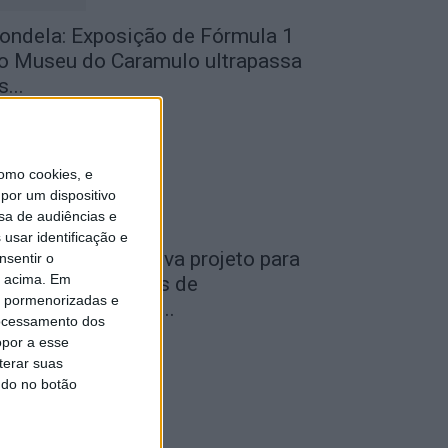
ondela: Exposição de Fórmula 1
o Museu do Caramulo ultrapassa
s...
de Agosto, 2026
omo cookies, e
por um dispositivo
sa de audiências e
usar identificação e
iseu: Câmara aprova projeto para
nsentir o
o acima. Em
nstalar 54 câmaras de
is pormenorizadas e
ideovigilância em...
ocessamento dos
de Agosto, 2026
opor a esse
terar suas
ndo no botão