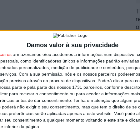
T
n
o
6 
Damos valor à sua privacidade
ceiros
armazenamos e/ou acedemos a informações num dispositivo, c
essoais, como identificadores únicos e informações padrão enviadas 
conteúdos personalizados, medição de publicidade e conteúdos, pesqui
serviços.
Com a sua permissão, nós e os nossos parceiros poderemos 
V
ção precisos através da procura de dispositivos. Poderá clicar para co
ossa parte e pela parte dos nossos 1731 parceiros, conforme descrit
i
 clicar para recusar o consentimento ou para aceder a informações ma
v
erências antes de dar consentimento.
Tenha em atenção que algum pr
6 
 poderá não exigir o seu consentimento, mas que tem o direito de se 
uas preferências serão aplicadas apenas a este website. Você pode al
rar seu consentimento a qualquer momento voltando a este site e clica
e inferior da página.