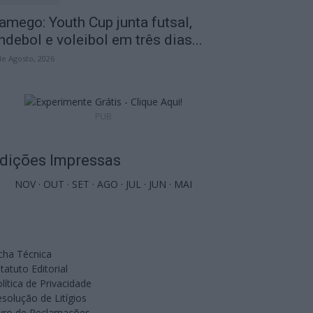
amego: Youth Cup junta futsal,
ndebol e voleibol em três dias...
de Agosto, 2026
PUB
dições Impressas
NOV
·
OUT
·
SET
·
AGO
·
JUL
·
JUN
·
MAI
cha Técnica
tatuto Editorial
lítica de Privacidade
solução de Litígios
ivro de Reclamações