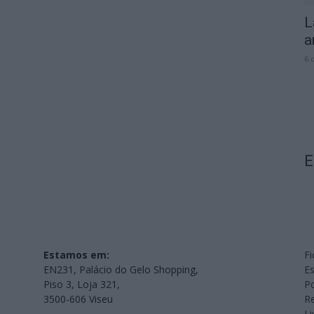
L
a
6 
E
Estamos em:
Fi
EN231, Palácio do Gelo Shopping,
Es
Piso 3, Loja 321,
Po
3500-606 Viseu
Re
L