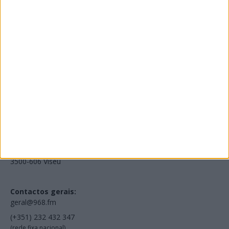
Edições Impressas
NOV
·
OUT
·
SET
·
AGO
·
JUL
·
JUN
·
MAI
Voltar à Rádio 96.8FM
Estamos em:
EN231, Palácio do Gelo Shopping,
Piso 3, Loja 321,
3500-606 Viseu
Contactos gerais:
geral@968.fm
(+351) 232 432 347
(rede fixa nacional)