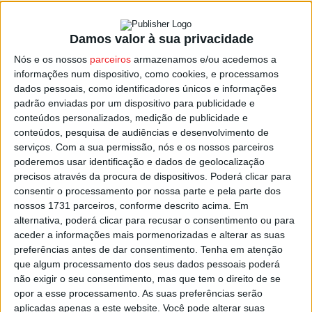
Damos valor à sua privacidade
São Pedro do Sul: Município investe na
Nós e os nossos
parceiros
armazenamos e/ou acedemos a
reabilitação do Cineteatro Jaime...
informações num dispositivo, como cookies, e processamos
Estação Diária
-
15 de Abril, 2026
dados pessoais, como identificadores únicos e informações
padrão enviadas por um dispositivo para publicidade e
conteúdos personalizados, medição de publicidade e
conteúdos, pesquisa de audiências e desenvolvimento de
serviços.
Com a sua permissão, nós e os nossos parceiros
poderemos usar identificação e dados de geolocalização
precisos através da procura de dispositivos. Poderá clicar para
consentir o processamento por nossa parte e pela parte dos
nossos 1731 parceiros, conforme descrito acima. Em
alternativa, poderá clicar para recusar o consentimento ou para
aceder a informações mais pormenorizadas e alterar as suas
preferências antes de dar consentimento.
Tenha em atenção
que algum processamento dos seus dados pessoais poderá
não exigir o seu consentimento, mas que tem o direito de se
opor a esse processamento. As suas preferências serão
aplicadas apenas a este website. Você pode alterar suas