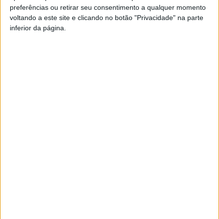
preferências ou retirar seu consentimento a qualquer momento
PUB
voltando a este site e clicando no botão "Privacidade" na parte
inferior da página.
Siga-nos nas redes sociais!
Facebook
Instagram
YouTube
DESTAQUES
Viseu: GNR detém sete suspeitos por furto
de cobre na região
6 de Agosto, 2026