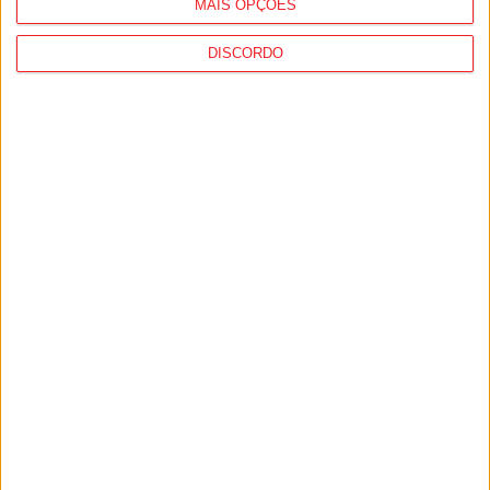
MAIS OPÇÕES
DISCORDO
Viseu: CIM Dão Lafões investiu 350 mil
euros em projetos educativos...
6 de Agosto, 2026
Viseu: APCVD vai instalar nova sede no
Centro Histórico após investimento...
6 de Agosto, 2026
PUB