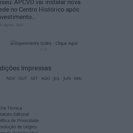
iseu: APCVD vai instalar nova
ede no Centro Histórico após
nvestimento...
de Agosto, 2026
PUB
dições Impressas
NOV
·
OUT
·
SET
·
AGO
·
JUL
·
JUN
·
MAI
cha Técnica
tatuto Editorial
lítica de Privacidade
solução de Litígios
ivro de Reclamações