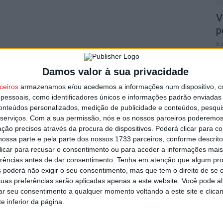
V
p
6 
Damos valor à sua privacidade
ceiros
armazenamos e/ou acedemos a informações num dispositivo, c
essoais, como identificadores únicos e informações padrão enviadas 
conteúdos personalizados, medição de publicidade e conteúdos, pesqui
T
serviços.
Com a sua permissão, nós e os nossos parceiros poderemos 
n
ção precisos através da procura de dispositivos. Poderá clicar para co
ossa parte e pela parte dos nossos 1733 parceiros, conforme descrit
o
 clicar para recusar o consentimento ou para aceder a informações ma
6 
erências antes de dar consentimento.
Tenha em atenção que algum pr
 poderá não exigir o seu consentimento, mas que tem o direito de se 
uas preferências serão aplicadas apenas a este website. Você pode al
rar seu consentimento a qualquer momento voltando a este site e clica
e inferior da página.