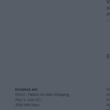
V
s
i
6 
E
Estamos em:
Fi
EN231, Palácio do Gelo Shopping,
Es
Piso 3, Loja 321,
Po
3500-606 Viseu
Re
L