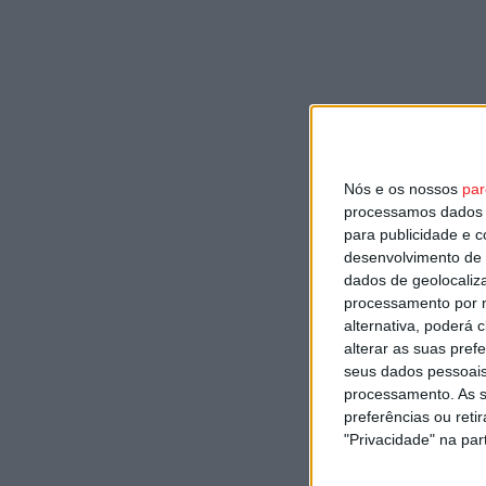
Nós e os nossos
par
processamos dados p
para publicidade e 
desenvolvimento de 
dados de geolocaliza
processamento por n
alternativa, poderá
alterar as suas pref
seus dados pessoais
processamento. As s
preferências ou reti
"Privacidade" na part