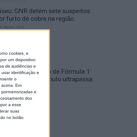
iseu: GNR detém sete suspeitos
or furto de cobre na região
de Agosto, 2026
omo cookies, e
por um dispositivo
sa de audiências e
ondela: Exposição de Fórmula 1
usar identificação e
o Museu do Caramulo ultrapassa
nsentir o
o acima. Em
s...
is pormenorizadas e
de Agosto, 2026
ocessamento dos
opor a esse
terar suas
ndo no botão