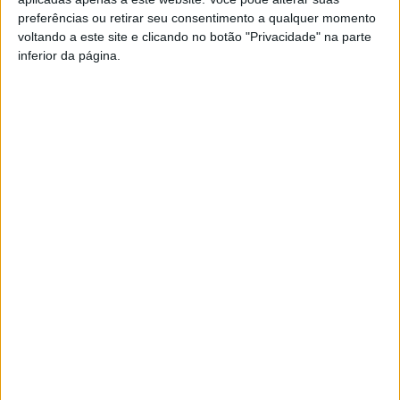
preferências ou retirar seu consentimento a qualquer momento
voltando a este site e clicando no botão "Privacidade" na parte
PUB
inferior da página.
Siga-nos nas redes sociais!
Facebook
Instagram
YouTube
DESTAQUES
Futebol: Académico de Viseu garante
avançado marroquino