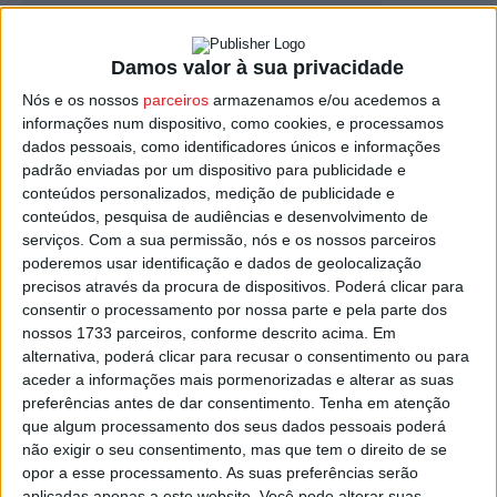
Damos valor à sua privacidade
Nós e os nossos
parceiros
armazenamos e/ou acedemos a
Viseu: Concurso Internacional de Guitarra
informações num dispositivo, como cookies, e processamos
estreia categoria juvenil e bate recorde...
dados pessoais, como identificadores únicos e informações
Estação Diária
-
18 de Março, 2026
padrão enviadas por um dispositivo para publicidade e
conteúdos personalizados, medição de publicidade e
conteúdos, pesquisa de audiências e desenvolvimento de
serviços.
Com a sua permissão, nós e os nossos parceiros
poderemos usar identificação e dados de geolocalização
precisos através da procura de dispositivos. Poderá clicar para
consentir o processamento por nossa parte e pela parte dos
nossos 1733 parceiros, conforme descrito acima. Em
alternativa, poderá clicar para recusar o consentimento ou para
aceder a informações mais pormenorizadas e alterar as suas
preferências antes de dar consentimento.
Tenha em atenção
que algum processamento dos seus dados pessoais poderá
não exigir o seu consentimento, mas que tem o direito de se
opor a esse processamento. As suas preferências serão
aplicadas apenas a este website. Você pode alterar suas