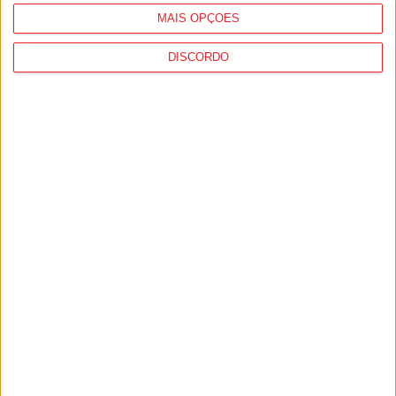
MAIS OPÇÕES
DISCORDO
Tondela: Exposição de Fórmula 1 no Museu
do Caramulo ultrapassa os...
6 de Agosto, 2026
Viseu: Câmara aprova projeto para instalar
54 câmaras de videovigilância em...
6 de Agosto, 2026
PUB