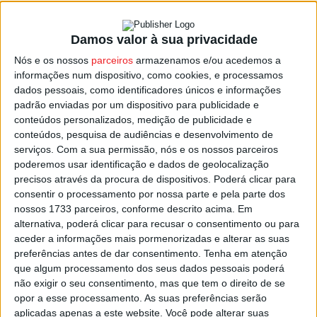
Damos valor à sua privacidade
Tondela: 13.º Concurso de Queijos de
Nós e os nossos
parceiros
armazenamos e/ou acedemos a
Portugal dias 13 e 14...
informações num dispositivo, como cookies, e processamos
Estação Diária
-
12 de Outubro, 2022
dados pessoais, como identificadores únicos e informações
padrão enviadas por um dispositivo para publicidade e
conteúdos personalizados, medição de publicidade e
conteúdos, pesquisa de audiências e desenvolvimento de
serviços.
Com a sua permissão, nós e os nossos parceiros
poderemos usar identificação e dados de geolocalização
precisos através da procura de dispositivos. Poderá clicar para
consentir o processamento por nossa parte e pela parte dos
nossos 1733 parceiros, conforme descrito acima. Em
alternativa, poderá clicar para recusar o consentimento ou para
aceder a informações mais pormenorizadas e alterar as suas
preferências antes de dar consentimento.
Tenha em atenção
que algum processamento dos seus dados pessoais poderá
não exigir o seu consentimento, mas que tem o direito de se
opor a esse processamento. As suas preferências serão
aplicadas apenas a este website. Você pode alterar suas