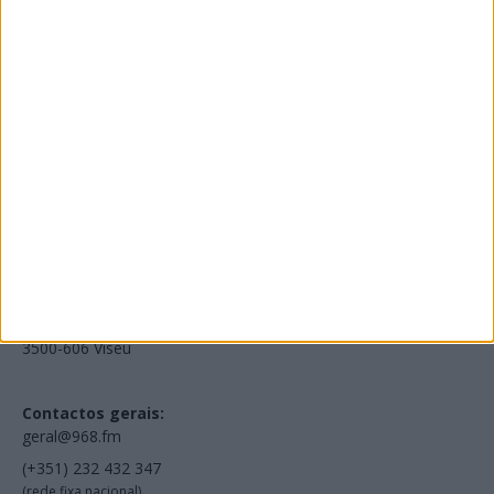
Edições Impressas
NOV
·
OUT
·
SET
·
AGO
·
JUL
·
JUN
·
MAI
Voltar à Rádio 96.8FM
Estamos em:
EN231, Palácio do Gelo Shopping,
Piso 3, Loja 321,
3500-606 Viseu
Contactos gerais:
geral@968.fm
(+351) 232 432 347
(rede fixa nacional)