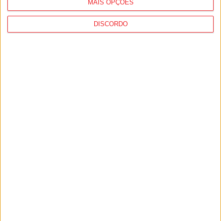
MAIS OPÇÕES
DISCORDO
I Liga: Académico de Viseu quer travar
Benfica na Luz
7 de Agosto, 2026
Castro Daire: Jornadas da Juventude
arrancam com seis dias de atividades...
7 de Agosto, 2026
PUB