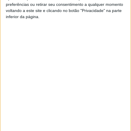
preferências ou retirar seu consentimento a qualquer momento
PUB
voltando a este site e clicando no botão "Privacidade" na parte
inferior da página.
Siga-nos nas redes sociais!
Facebook
Instagram
YouTube
DESTAQUES
Incêndios: Viseu é o segundo distrito do
país com mais área...
7 de Agosto, 2026