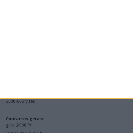
Edições Impressas
NOV
·
OUT
·
SET
·
AGO
·
JUL
·
JUN
·
MAI
Voltar à Rádio 96.8FM
Estamos em:
EN231, Palácio do Gelo Shopping,
Piso 3, Loja 321,
3500-606 Viseu
Contactos gerais:
geral@968.fm