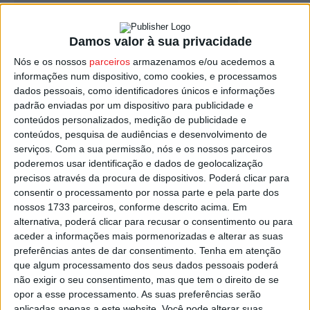
Damos valor à sua privacidade
Lamego: Tomaram posse os novos
membros do Conselho Municipal de
Nós e os nossos
parceiros
armazenamos e/ou acedemos a
informações num dispositivo, como cookies, e processamos
Segurança
dados pessoais, como identificadores únicos e informações
Estação Diária
-
27 de Setembro, 2023
padrão enviadas por um dispositivo para publicidade e
conteúdos personalizados, medição de publicidade e
conteúdos, pesquisa de audiências e desenvolvimento de
serviços.
Com a sua permissão, nós e os nossos parceiros
poderemos usar identificação e dados de geolocalização
precisos através da procura de dispositivos. Poderá clicar para
consentir o processamento por nossa parte e pela parte dos
nossos 1733 parceiros, conforme descrito acima. Em
alternativa, poderá clicar para recusar o consentimento ou para
aceder a informações mais pormenorizadas e alterar as suas
preferências antes de dar consentimento.
Tenha em atenção
que algum processamento dos seus dados pessoais poderá
não exigir o seu consentimento, mas que tem o direito de se
opor a esse processamento. As suas preferências serão
aplicadas apenas a este website. Você pode alterar suas