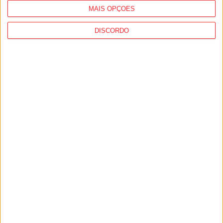
MAIS OPÇÕES
DISCORDO
Viseu: CIM Dão Lafões investiu 350 mil
euros em projetos educativos...
6 de Agosto, 2026
Viseu: APCVD vai instalar nova sede no
Centro Histórico após investimento...
6 de Agosto, 2026
PUB