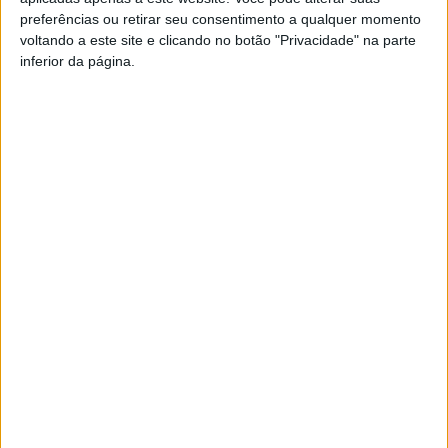
preferências ou retirar seu consentimento a qualquer momento
voltando a este site e clicando no botão "Privacidade" na parte
PUB
inferior da página.
Siga-nos nas redes sociais!
Facebook
Instagram
YouTube
DESTAQUES
Viseu: GNR detém sete suspeitos por furto
de cobre na região
6 de Agosto, 2026