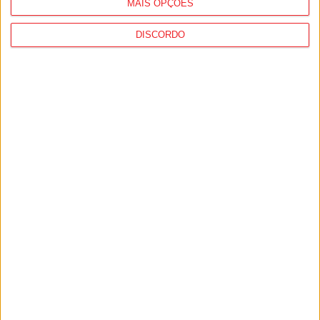
MAIS OPÇÕES
DISCORDO
I Liga: Académico de Viseu quer travar
Benfica na Luz
7 de Agosto, 2026
Castro Daire: Jornadas da Juventude
arrancam com seis dias de atividades...
7 de Agosto, 2026
PUB