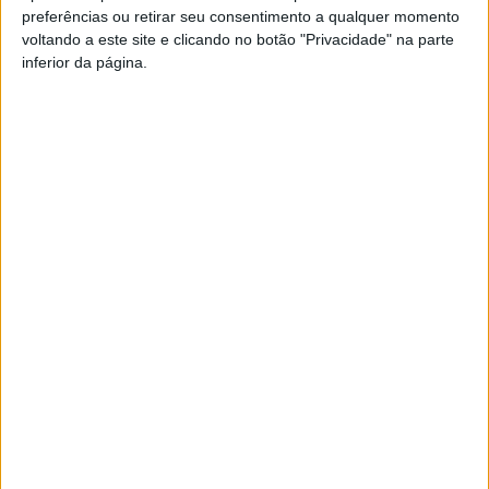
preferências ou retirar seu consentimento a qualquer momento
PUB
voltando a este site e clicando no botão "Privacidade" na parte
inferior da página.
Siga-nos nas redes sociais!
Facebook
Instagram
YouTube
DESTAQUES
Incêndios: Viseu é o segundo distrito do
país com mais área...
7 de Agosto, 2026