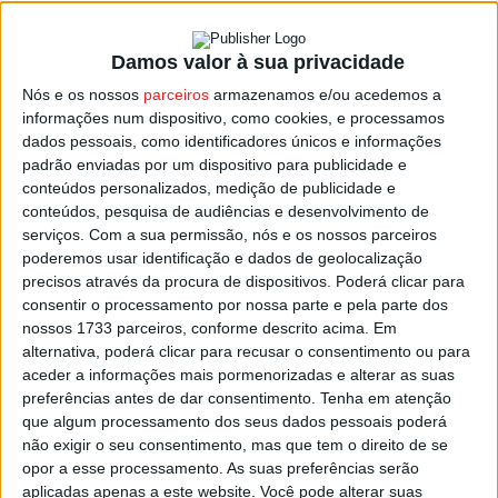
Damos valor à sua privacidade
São João da Pesqueira: Troço da EN222
Nós e os nossos
parceiros
armazenamos e/ou acedemos a
cortado durante cerca de...
informações num dispositivo, como cookies, e processamos
Estação Diária
-
28 de Janeiro, 2026
dados pessoais, como identificadores únicos e informações
padrão enviadas por um dispositivo para publicidade e
conteúdos personalizados, medição de publicidade e
conteúdos, pesquisa de audiências e desenvolvimento de
serviços.
Com a sua permissão, nós e os nossos parceiros
poderemos usar identificação e dados de geolocalização
precisos através da procura de dispositivos. Poderá clicar para
consentir o processamento por nossa parte e pela parte dos
nossos 1733 parceiros, conforme descrito acima. Em
alternativa, poderá clicar para recusar o consentimento ou para
aceder a informações mais pormenorizadas e alterar as suas
preferências antes de dar consentimento.
Tenha em atenção
que algum processamento dos seus dados pessoais poderá
não exigir o seu consentimento, mas que tem o direito de se
opor a esse processamento. As suas preferências serão
aplicadas apenas a este website. Você pode alterar suas