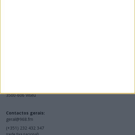
Edições Impressas
NOV
·
OUT
·
SET
·
AGO
·
JUL
·
JUN
·
MAI
Voltar à Rádio 96.8FM
Estamos em:
EN231, Palácio do Gelo Shopping,
Piso 3, Loja 321,
3500-606 Viseu
Contactos gerais:
geral@968.fm
(+351) 232 432 347
(rede fixa nacional)