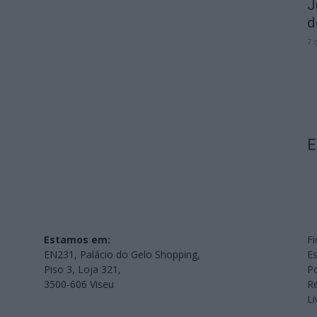
J
d
7 
E
Estamos em:
Fi
EN231, Palácio do Gelo Shopping,
Es
Piso 3, Loja 321,
Po
3500-606 Viseu
Re
L