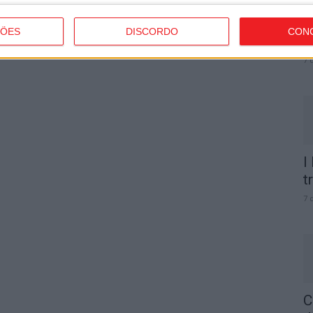
C
b
ÇÕES
DISCORDO
CON
p
7 
I
t
7 
C