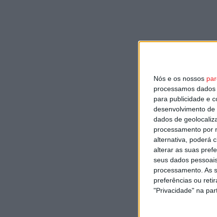
Nós e os nossos
par
processamos dados p
para publicidade e 
desenvolvimento de 
dados de geolocaliza
processamento por n
alternativa, poderá
alterar as suas pref
seus dados pessoais
processamento. As s
preferências ou reti
"Privacidade" na part