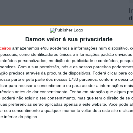
I
d
7 
Damos valor à sua privacidade
ceiros
armazenamos e/ou acedemos a informações num dispositivo, c
essoais, como identificadores únicos e informações padrão enviadas 
conteúdos personalizados, medição de publicidade e conteúdos, pesqui
serviços.
Com a sua permissão, nós e os nossos parceiros poderemos 
F
ção precisos através da procura de dispositivos. Poderá clicar para co
e
ossa parte e pela parte dos nossos 1733 parceiros, conforme descrit
o
 clicar para recusar o consentimento ou para aceder a informações ma
erências antes de dar consentimento.
Tenha em atenção que algum pr
7 
 poderá não exigir o seu consentimento, mas que tem o direito de se 
uas preferências serão aplicadas apenas a este website. Você pode al
rar seu consentimento a qualquer momento voltando a este site e clica
e inferior da página.