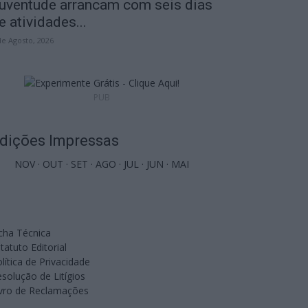
uventude arrancam com seis dias
e atividades...
de Agosto, 2026
PUB
dições Impressas
NOV
·
OUT
·
SET
·
AGO
·
JUL
·
JUN
·
MAI
cha Técnica
tatuto Editorial
lítica de Privacidade
solução de Litígios
ivro de Reclamações