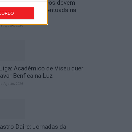
ombustíveis: Preços devem
aixar de forma acentuada na
CORDO
róxima semana
de Agosto, 2026
 Liga: Académico de Viseu quer
ravar Benfica na Luz
de Agosto, 2026
astro Daire: Jornadas da