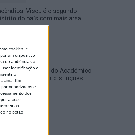
ncêndios: Viseu é o segundo
istrito do país com mais área...
de Agosto, 2026
omo cookies, e
por um dispositivo
sa de audiências e
usar identificação e
utebol: Jogadores do Académico
nsentir o
 Tondela vão exibir distinções
o acima. Em
ficiais nas...
is pormenorizadas e
ocessamento dos
de Agosto, 2026
opor a esse
terar suas
ndo no botão