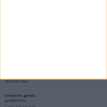
Edições Impressas
NOV
·
OUT
·
SET
·
AGO
·
JUL
·
JUN
·
MAI
Voltar à Rádio 96.8FM
Estamos em:
EN231, Palácio do Gelo Shopping,
Piso 3, Loja 321,
3500-606 Viseu
Contactos gerais:
geral@968.fm