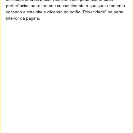
preferências ou retirar seu consentimento a qualquer momento
voltando a este site e clicando no botão "Privacidade" na parte
PUB
inferior da página.
Siga-nos nas redes sociais!
Facebook
Instagram
YouTube
DESTAQUES
Viseu: Feira de São Mateus bate recorde
com mais de 56...
10 de Agosto, 2026