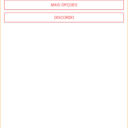
MAIS OPÇÕES
DISCORDO
Liga 2: Tondela já tem data para receção à
Académica e deslocação...
9 de Agosto, 2026
Futebol: 2.ª Divisão Distrital de Viseu já tem
séries e calendário
9 de Agosto, 2026
PUB