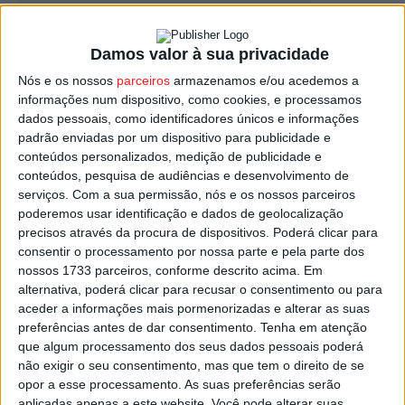
Damos valor à sua privacidade
Viseu: Hospital quer valorizar a
comunicação entre doentes e profissionais
Nós e os nossos
parceiros
armazenamos e/ou acedemos a
informações num dispositivo, como cookies, e processamos
de...
dados pessoais, como identificadores únicos e informações
Estação Diária
-
3 de Setembro, 2023
padrão enviadas por um dispositivo para publicidade e
conteúdos personalizados, medição de publicidade e
conteúdos, pesquisa de audiências e desenvolvimento de
serviços.
Com a sua permissão, nós e os nossos parceiros
poderemos usar identificação e dados de geolocalização
precisos através da procura de dispositivos. Poderá clicar para
consentir o processamento por nossa parte e pela parte dos
nossos 1733 parceiros, conforme descrito acima. Em
alternativa, poderá clicar para recusar o consentimento ou para
aceder a informações mais pormenorizadas e alterar as suas
preferências antes de dar consentimento.
Tenha em atenção
que algum processamento dos seus dados pessoais poderá
não exigir o seu consentimento, mas que tem o direito de se
opor a esse processamento. As suas preferências serão
aplicadas apenas a este website. Você pode alterar suas