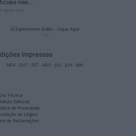
ficiais nas...
de Agosto, 2026
PUB
dições Impressas
NOV
·
OUT
·
SET
·
AGO
·
JUL
·
JUN
·
MAI
cha Técnica
tatuto Editorial
lítica de Privacidade
solução de Litígios
ivro de Reclamações