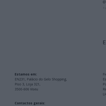
o
7 
E
Estamos em:
Fi
EN231, Palácio do Gelo Shopping,
Es
Piso 3, Loja 321,
Po
3500-606 Viseu
Re
L
Contactos gerais: