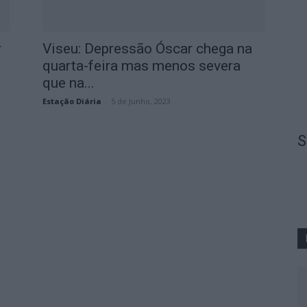
r
Viseu: Depressão Óscar chega na
quarta-feira mas menos severa
que na...
Estação Diária
-
5 de Junho, 2023
S