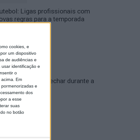
utebol: Ligas profissionais com
ovas regras para a temporada
026/27
de Agosto, 2026
omo cookies, e
por um dispositivo
sa de audiências e
usar identificação e
nsentir o
o acima. Em
iseu: IP3 volta a fechar durante a
is pormenorizadas e
oite a partir de...
ocessamento dos
de Agosto, 2026
opor a esse
terar suas
ndo no botão