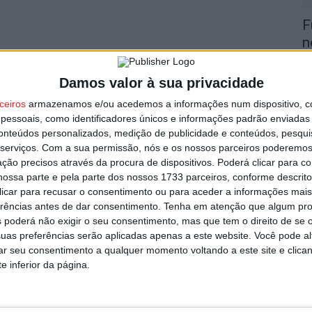
F
n
2
8 
Damos valor à sua privacidade
ceiros
armazenamos e/ou acedemos a informações num dispositivo, c
essoais, como identificadores únicos e informações padrão enviadas 
conteúdos personalizados, medição de publicidade e conteúdos, pesqui
serviços.
Com a sua permissão, nós e os nossos parceiros poderemos 
ção precisos através da procura de dispositivos. Poderá clicar para co
ossa parte e pela parte dos nossos 1733 parceiros, conforme descrit
V
 clicar para recusar o consentimento ou para aceder a informações ma
n
erências antes de dar consentimento.
Tenha em atenção que algum pr
8 
 poderá não exigir o seu consentimento, mas que tem o direito de se 
uas preferências serão aplicadas apenas a este website. Você pode al
rar seu consentimento a qualquer momento voltando a este site e clica
e inferior da página.