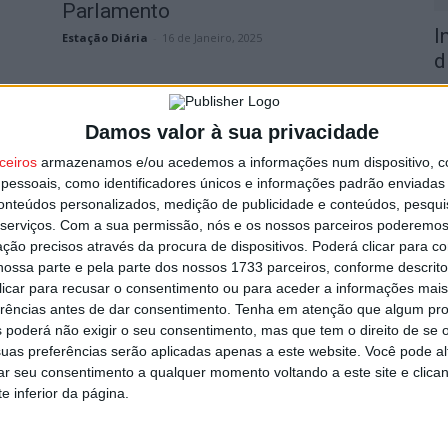
Parlamento
I
Estação Diária
-
16 de Janeiro, 2025
d
7 
Damos valor à sua privacidade
ceiros
armazenamos e/ou acedemos a informações num dispositivo, c
essoais, como identificadores únicos e informações padrão enviadas 
conteúdos personalizados, medição de publicidade e conteúdos, pesqui
serviços.
Com a sua permissão, nós e os nossos parceiros poderemos 
F
ção precisos através da procura de dispositivos. Poderá clicar para co
e
ossa parte e pela parte dos nossos 1733 parceiros, conforme descrit
o
Viseu: Parlamento vai votar
o
 clicar para recusar o consentimento ou para aceder a informações ma
pedidos de desagregação de
erências antes de dar consentimento.
Tenha em atenção que algum pr
7 
freguesias
 poderá não exigir o seu consentimento, mas que tem o direito de se 
uas preferências serão aplicadas apenas a este website. Você pode al
Estação Diária
-
30 de Outubro, 2024
rar seu consentimento a qualquer momento voltando a este site e clica
e inferior da página.