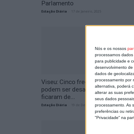
Parlamento
Estação Diária
-
17 de Janeiro, 2025
Nós e os nossos
par
processamos dados p
para publicidade e 
desenvolvimento de 
dados de geolocaliza
processamento por n
Viseu: Cinco freguesias do distrit
alternativa, poderá
podem ser desagregadas, sete
alterar as suas pref
ficaram de...
seus dados pessoais
processamento. As s
Estação Diária
-
19 de Dezembro, 2024
preferências ou reti
"Privacidade" na part