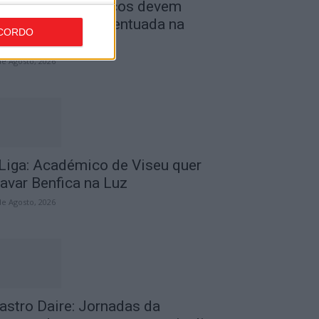
ombustíveis: Preços devem
aixar de forma acentuada na
CORDO
róxima semana
de Agosto, 2026
 Liga: Académico de Viseu quer
ravar Benfica na Luz
de Agosto, 2026
astro Daire: Jornadas da