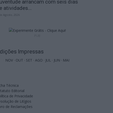
uventude arrancam com seis dias
e atividades...
de Agosto, 2026
PUB
dições Impressas
NOV
·
OUT
·
SET
·
AGO
·
JUL
·
JUN
·
MAI
cha Técnica
tatuto Editorial
lítica de Privacidade
solução de Litígios
ivro de Reclamações