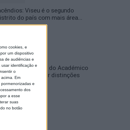
ncêndios: Viseu é o segundo
istrito do país com mais área...
de Agosto, 2026
omo cookies, e
por um dispositivo
sa de audiências e
usar identificação e
utebol: Jogadores do Académico
nsentir o
 Tondela vão exibir distinções
o acima. Em
ficiais nas...
is pormenorizadas e
ocessamento dos
de Agosto, 2026
opor a esse
terar suas
ndo no botão