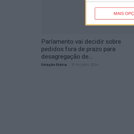
MAIS OP
Parlamento vai decidir sobre
pedidos fora de prazo para
desagregação de...
Estação Diária
-
10 de Julho, 2024