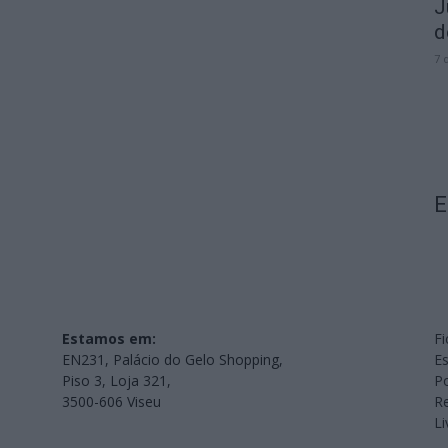
J
d
7 
E
Estamos em:
Fi
EN231, Palácio do Gelo Shopping,
Es
Piso 3, Loja 321,
Po
3500-606 Viseu
Re
L