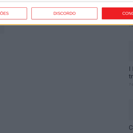
C
b
ÇÕES
DISCORDO
CON
p
7 
I
t
7 
C