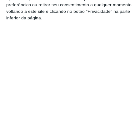
preferências ou retirar seu consentimento a qualquer momento
PUB
voltando a este site e clicando no botão "Privacidade" na parte
inferior da página.
Siga-nos nas redes sociais!
Facebook
Instagram
YouTube
DESTAQUES
Incêndios: Viseu é o segundo distrito do
país com mais área...
7 de Agosto, 2026