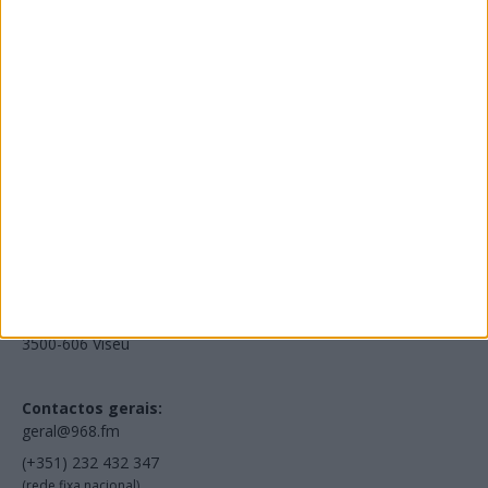
Edições Impressas
NOV
·
OUT
·
SET
·
AGO
·
JUL
·
JUN
·
MAI
Voltar à Rádio 96.8FM
Estamos em:
EN231, Palácio do Gelo Shopping,
Piso 3, Loja 321,
3500-606 Viseu
Contactos gerais:
geral@968.fm
(+351) 232 432 347
(rede fixa nacional)