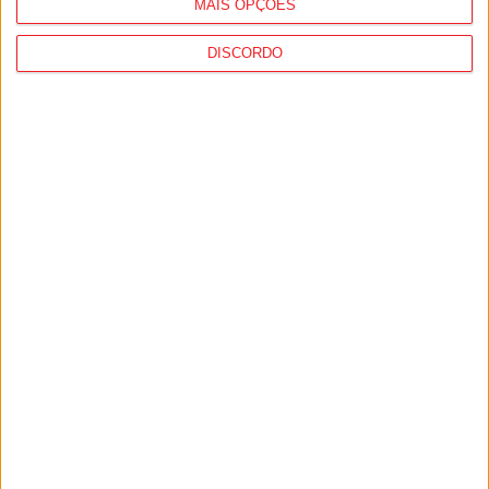
MAIS OPÇÕES
DISCORDO
I Liga: Académico de Viseu quer travar
Benfica na Luz
7 de Agosto, 2026
Castro Daire: Jornadas da Juventude
arrancam com seis dias de atividades...
7 de Agosto, 2026
PUB