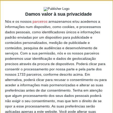
Damos valor à sua privacidade
Sátão: Dia Internacional da Arqueologia
Nós e os nossos
parceiros
armazenamos e/ou acedemos a
com visita guiada e escavação simulada
informações num dispositivo, como cookies, e processamos
Estação Diária
-
8 de Julho, 2026
dados pessoais, como identificadores únicos e informações
padrão enviadas por um dispositivo para publicidade e
conteúdos personalizados, medição de publicidade e
conteúdos, pesquisa de audiências e desenvolvimento de
serviços.
Com a sua permissão, nós e os nossos parceiros
poderemos usar identificação e dados de geolocalização
precisos através da procura de dispositivos. Poderá clicar para
consentir o processamento por nossa parte e pela parte dos
nossos 1733 parceiros, conforme descrito acima. Em
alternativa, poderá clicar para recusar o consentimento ou para
aceder a informações mais pormenorizadas e alterar as suas
preferências antes de dar consentimento.
Tenha em atenção
que algum processamento dos seus dados pessoais poderá
não exigir o seu consentimento, mas que tem o direito de se
opor a esse processamento. As suas preferências serão
aplicadas apenas a este website. Você pode alterar suas