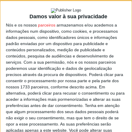
Damos valor à sua privacidade
Viseu: Dia Mundial da Atividade Física
Nós e os nossos
parceiros
armazenamos e/ou acedemos a
assinalado com várias atividades
informações num dispositivo, como cookies, e processamos
Estação Diária
-
3 de Abril, 2024
dados pessoais, como identificadores únicos e informações
padrão enviadas por um dispositivo para publicidade e
conteúdos personalizados, medição de publicidade e
conteúdos, pesquisa de audiências e desenvolvimento de
serviços.
Com a sua permissão, nós e os nossos parceiros
poderemos usar identificação e dados de geolocalização
precisos através da procura de dispositivos. Poderá clicar para
consentir o processamento por nossa parte e pela parte dos
nossos 1733 parceiros, conforme descrito acima. Em
alternativa, poderá clicar para recusar o consentimento ou para
aceder a informações mais pormenorizadas e alterar as suas
preferências antes de dar consentimento.
Tenha em atenção
que algum processamento dos seus dados pessoais poderá
não exigir o seu consentimento, mas que tem o direito de se
opor a esse processamento. As suas preferências serão
aplicadas apenas a este website. Você pode alterar suas