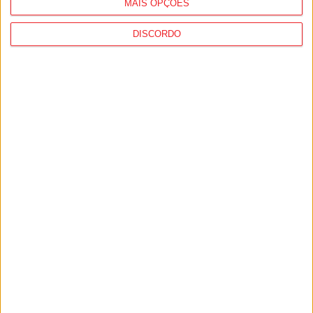
MAIS OPÇÕES
DISCORDO
Viseu: CIM Dão Lafões investiu 350 mil
euros em projetos educativos...
6 de Agosto, 2026
Viseu: APCVD vai instalar nova sede no
Centro Histórico após investimento...
6 de Agosto, 2026
PUB