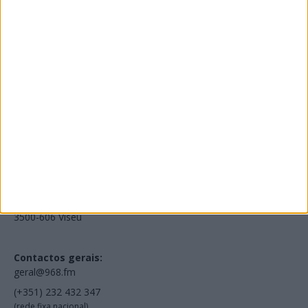
Edições Impressas
NOV
·
OUT
·
SET
·
AGO
·
JUL
·
JUN
·
MAI
Voltar à Rádio 96.8FM
Estamos em:
EN231, Palácio do Gelo Shopping,
Piso 3, Loja 321,
3500-606 Viseu
Contactos gerais:
geral@968.fm
(+351) 232 432 347
(rede fixa nacional)