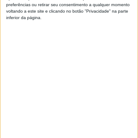
preferências ou retirar seu consentimento a qualquer momento
PUB
voltando a este site e clicando no botão "Privacidade" na parte
inferior da página.
Siga-nos nas redes sociais!
Facebook
Instagram
YouTube
DESTAQUES
Viseu: GNR detém sete suspeitos por furto
de cobre na região
6 de Agosto, 2026