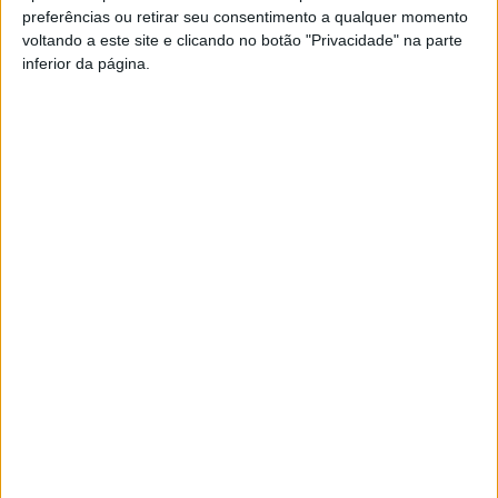
preferências ou retirar seu consentimento a qualquer momento
PUB
voltando a este site e clicando no botão "Privacidade" na parte
inferior da página.
Siga-nos nas redes sociais!
Facebook
Instagram
YouTube
DESTAQUES
Futebol: Ligas profissionais com novas
regras para a temporada 2026/27
8 de Agosto, 2026