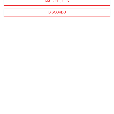
MAIS OPÇÕES
DISCORDO
Incêndios: Viseu é o segundo distrito do
país com mais área...
7 de Agosto, 2026
Futebol: Jogadores do Académico e
Tondela vão exibir distinções oficiais nas...
7 de Agosto, 2026
PUB