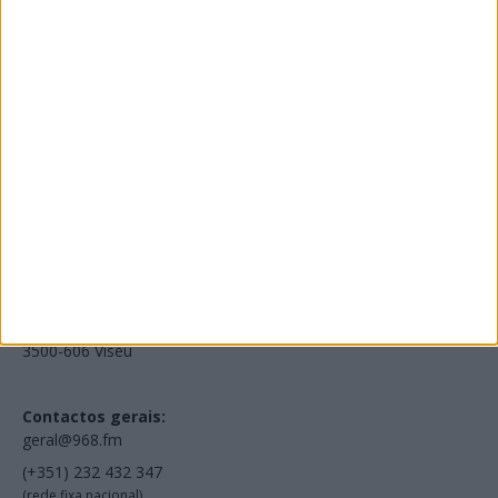
Edições Impressas
NOV
·
OUT
·
SET
·
AGO
·
JUL
·
JUN
·
MAI
Voltar à Rádio 96.8FM
Estamos em:
EN231, Palácio do Gelo Shopping,
Piso 3, Loja 321,
3500-606 Viseu
Contactos gerais:
geral@968.fm
(+351) 232 432 347
(rede fixa nacional)