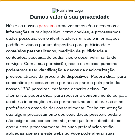
Damos valor à sua privacidade
Viseu: Dia Municipal para a Igualdade
Nós e os nossos
parceiros
armazenamos e/ou acedemos a
assinalado com ações de sensibilização...
informações num dispositivo, como cookies, e processamos
Estação Diária
-
23 de Outubro, 2023
dados pessoais, como identificadores únicos e informações
padrão enviadas por um dispositivo para publicidade e
conteúdos personalizados, medição de publicidade e
conteúdos, pesquisa de audiências e desenvolvimento de
serviços.
Com a sua permissão, nós e os nossos parceiros
poderemos usar identificação e dados de geolocalização
precisos através da procura de dispositivos. Poderá clicar para
consentir o processamento por nossa parte e pela parte dos
nossos 1733 parceiros, conforme descrito acima. Em
alternativa, poderá clicar para recusar o consentimento ou para
aceder a informações mais pormenorizadas e alterar as suas
preferências antes de dar consentimento.
Tenha em atenção
que algum processamento dos seus dados pessoais poderá
não exigir o seu consentimento, mas que tem o direito de se
opor a esse processamento. As suas preferências serão
aplicadas apenas a este website. Você pode alterar suas