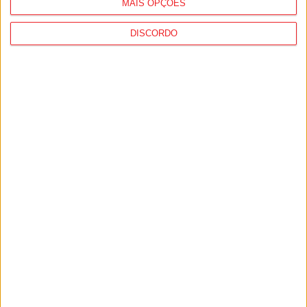
MAIS OPÇÕES
DISCORDO
Futebol: Jogadores do Académico e
Tondela vão exibir distinções oficiais nas...
7 de Agosto, 2026
Combustíveis: Preços devem baixar de
forma acentuada na próxima semana
7 de Agosto, 2026
PUB