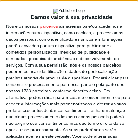
Damos valor à sua privacidade
São João da Pesqueira: Douro Street Art
Nós e os nossos
parceiros
armazenamos e/ou acedemos a
Festival vai decorrer em...
informações num dispositivo, como cookies, e processamos
Estação Diária
-
17 de Setembro, 2023
dados pessoais, como identificadores únicos e informações
padrão enviadas por um dispositivo para publicidade e
conteúdos personalizados, medição de publicidade e
conteúdos, pesquisa de audiências e desenvolvimento de
serviços.
Com a sua permissão, nós e os nossos parceiros
poderemos usar identificação e dados de geolocalização
precisos através da procura de dispositivos. Poderá clicar para
consentir o processamento por nossa parte e pela parte dos
nossos 1733 parceiros, conforme descrito acima. Em
alternativa, poderá clicar para recusar o consentimento ou para
aceder a informações mais pormenorizadas e alterar as suas
preferências antes de dar consentimento.
Tenha em atenção
que algum processamento dos seus dados pessoais poderá
não exigir o seu consentimento, mas que tem o direito de se
opor a esse processamento. As suas preferências serão
aplicadas apenas a este website. Você pode alterar suas