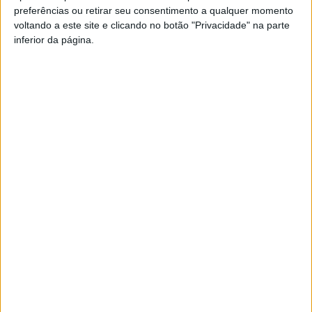
preferências ou retirar seu consentimento a qualquer momento
PUB
voltando a este site e clicando no botão "Privacidade" na parte
inferior da página.
Siga-nos nas redes sociais!
Facebook
Instagram
YouTube
DESTAQUES
Viseu: IP3 volta a fechar durante a noite a
partir de...
8 de Agosto, 2026