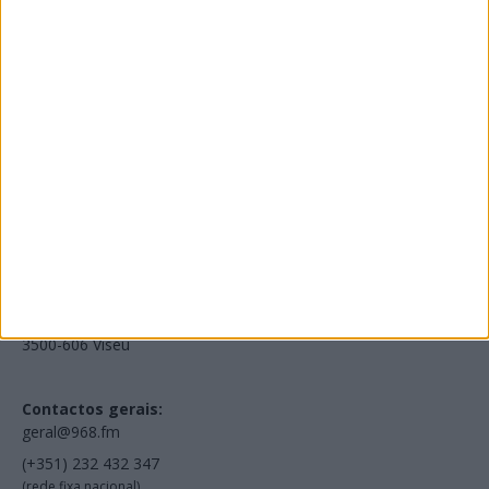
Edições Impressas
NOV
·
OUT
·
SET
·
AGO
·
JUL
·
JUN
·
MAI
Voltar à Rádio 96.8FM
Estamos em:
EN231, Palácio do Gelo Shopping,
Piso 3, Loja 321,
3500-606 Viseu
Contactos gerais:
geral@968.fm
(+351) 232 432 347
(rede fixa nacional)