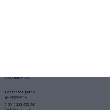
Edições Impressas
NOV
·
OUT
·
SET
·
AGO
·
JUL
·
JUN
·
MAI
Voltar à Rádio 96.8FM
Estamos em:
EN231, Palácio do Gelo Shopping,
Piso 3, Loja 321,
3500-606 Viseu
Contactos gerais:
geral@968.fm
(+351) 232 432 347
(rede fixa nacional)