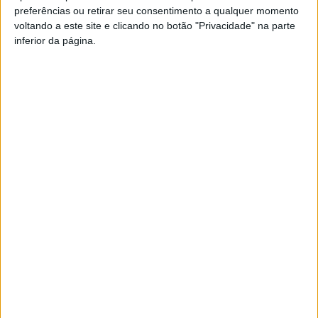
preferências ou retirar seu consentimento a qualquer momento
PUB
voltando a este site e clicando no botão "Privacidade" na parte
inferior da página.
Siga-nos nas redes sociais!
Facebook
Instagram
YouTube
DESTAQUES
Viseu: Feira de São Mateus bate recorde
com mais de 56...
10 de Agosto, 2026