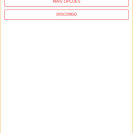
MAIS OPÇÕES
DISCORDO
Liga 2: Tondela já tem data para receção à
Académica e deslocação...
9 de Agosto, 2026
Futebol: 2.ª Divisão Distrital de Viseu já tem
séries e calendário
9 de Agosto, 2026
PUB