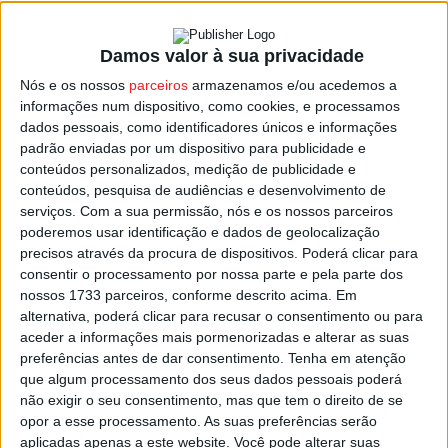
Damos valor à sua privacidade
Nelson Gomes é Campeão do Mundo de
Nós e os nossos
parceiros
armazenamos e/ou acedemos a
Duatlo
informações num dispositivo, como cookies, e processamos
Estação Diária
-
10 de Maio, 2022
dados pessoais, como identificadores únicos e informações
padrão enviadas por um dispositivo para publicidade e
conteúdos personalizados, medição de publicidade e
conteúdos, pesquisa de audiências e desenvolvimento de
serviços.
Com a sua permissão, nós e os nossos parceiros
poderemos usar identificação e dados de geolocalização
precisos através da procura de dispositivos. Poderá clicar para
consentir o processamento por nossa parte e pela parte dos
nossos 1733 parceiros, conforme descrito acima. Em
alternativa, poderá clicar para recusar o consentimento ou para
aceder a informações mais pormenorizadas e alterar as suas
preferências antes de dar consentimento.
Tenha em atenção
que algum processamento dos seus dados pessoais poderá
não exigir o seu consentimento, mas que tem o direito de se
opor a esse processamento. As suas preferências serão
aplicadas apenas a este website. Você pode alterar suas