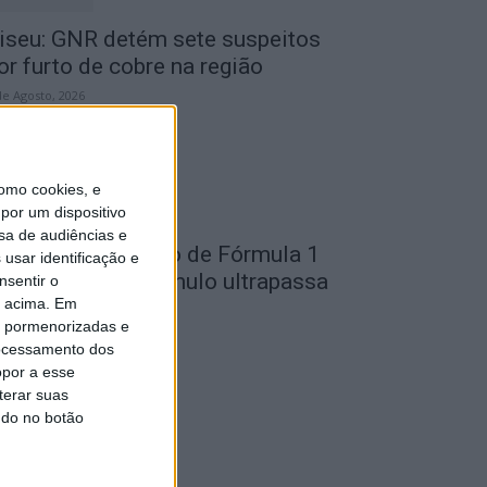
iseu: GNR detém sete suspeitos
or furto de cobre na região
de Agosto, 2026
omo cookies, e
por um dispositivo
sa de audiências e
ondela: Exposição de Fórmula 1
usar identificação e
o Museu do Caramulo ultrapassa
nsentir o
o acima. Em
s...
is pormenorizadas e
de Agosto, 2026
ocessamento dos
opor a esse
terar suas
ndo no botão