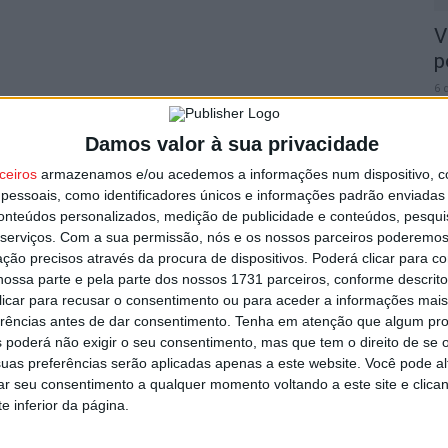
V
p
6 
Damos valor à sua privacidade
ceiros
armazenamos e/ou acedemos a informações num dispositivo, c
essoais, como identificadores únicos e informações padrão enviadas 
conteúdos personalizados, medição de publicidade e conteúdos, pesqui
T
serviços.
Com a sua permissão, nós e os nossos parceiros poderemos 
n
ção precisos através da procura de dispositivos. Poderá clicar para co
ossa parte e pela parte dos nossos 1731 parceiros, conforme descrit
o
 clicar para recusar o consentimento ou para aceder a informações ma
6 
erências antes de dar consentimento.
Tenha em atenção que algum pr
 poderá não exigir o seu consentimento, mas que tem o direito de se 
uas preferências serão aplicadas apenas a este website. Você pode al
rar seu consentimento a qualquer momento voltando a este site e clica
e inferior da página.