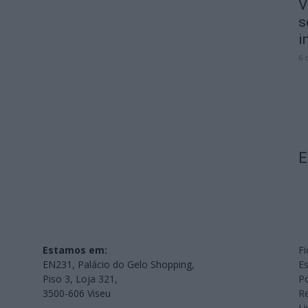
V
s
i
6 
E
Estamos em:
Fi
EN231, Palácio do Gelo Shopping,
Es
Piso 3, Loja 321,
Po
3500-606 Viseu
Re
L