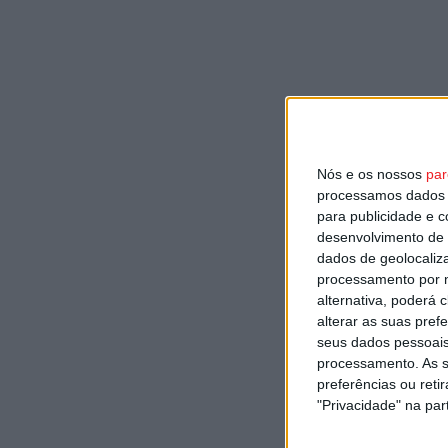
Nós e os nossos
par
processamos dados p
para publicidade e 
desenvolvimento de 
dados de geolocaliza
processamento por n
alternativa, poderá
alterar as suas pref
seus dados pessoais
processamento. As s
preferências ou reti
"Privacidade" na part