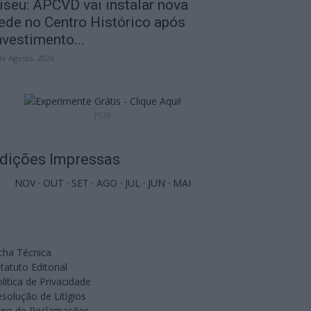
iseu: APCVD vai instalar nova
ede no Centro Histórico após
nvestimento...
de Agosto, 2026
PUB
dições Impressas
NOV
·
OUT
·
SET
·
AGO
·
JUL
·
JUN
·
MAI
cha Técnica
tatuto Editorial
lítica de Privacidade
solução de Litígios
ivro de Reclamações