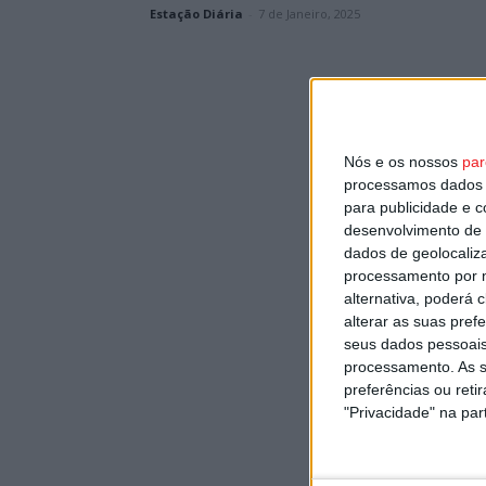
Estação Diária
-
7 de Janeiro, 2025
Nós e os nossos
par
processamos dados p
para publicidade e 
desenvolvimento de 
dados de geolocaliza
processamento por n
alternativa, poderá
alterar as suas pref
seus dados pessoais
processamento. As s
preferências ou reti
"Privacidade" na part