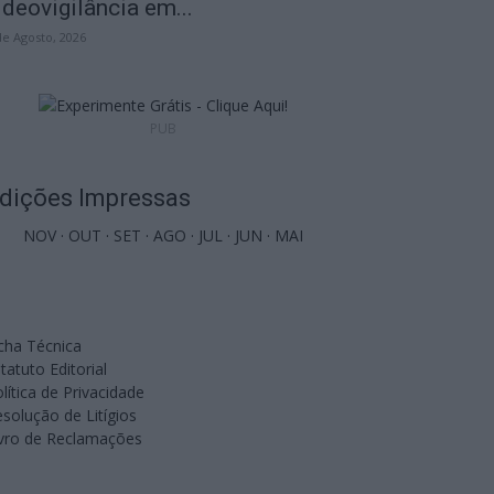
ideovigilância em...
de Agosto, 2026
PUB
dições Impressas
NOV
·
OUT
·
SET
·
AGO
·
JUL
·
JUN
·
MAI
cha Técnica
tatuto Editorial
lítica de Privacidade
solução de Litígios
ivro de Reclamações