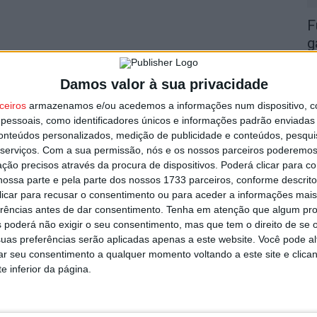
F
g
7 
Damos valor à sua privacidade
ceiros
armazenamos e/ou acedemos a informações num dispositivo, c
essoais, como identificadores únicos e informações padrão enviadas 
conteúdos personalizados, medição de publicidade e conteúdos, pesqui
serviços.
Com a sua permissão, nós e os nossos parceiros poderemos 
L
ção precisos através da procura de dispositivos. Poderá clicar para co
ossa parte e pela parte dos nossos 1733 parceiros, conforme descrit
r
 clicar para recusar o consentimento ou para aceder a informações ma
7 
erências antes de dar consentimento.
Tenha em atenção que algum pr
 poderá não exigir o seu consentimento, mas que tem o direito de se 
uas preferências serão aplicadas apenas a este website. Você pode al
rar seu consentimento a qualquer momento voltando a este site e clica
e inferior da página.
V