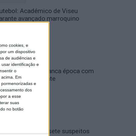
utebol: Académico de Viseu
arante avançado marroquino
de Agosto, 2026
omo cookies, e
por um dispositivo
sa de audiências e
usar identificação e
iga 2: Tondela arranca época com
nsentir o
o acima. Em
eceção ao Amarante
is pormenorizadas e
de Agosto, 2026
ocessamento dos
opor a esse
terar suas
ndo no botão
iseu: GNR detém sete suspeitos