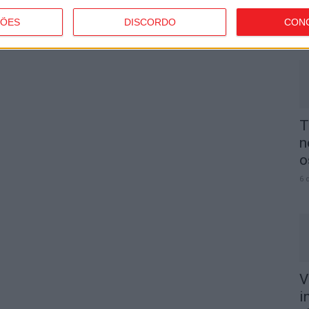
p
ÇÕES
DISCORDO
CON
6 
T
n
o
6 
V
i