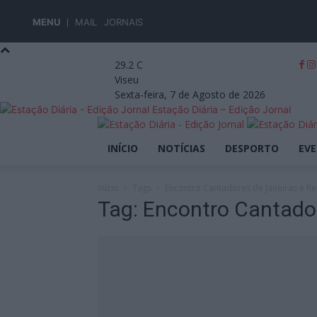
MENU
MAIL
JORNAIS
29.2
C
Viseu
Sexta-feira, 7 de Agosto de 2026
Estação Diária – Edição Jornal
INÍCIO
NOTÍCIAS
DESPORTO
EV
Início
Tags
Encontro Cantadores de Janeiras e Re
Tag: Encontro Cantador