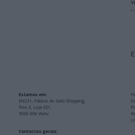
v
6 
E
Estamos em:
Fi
EN231, Palácio do Gelo Shopping,
Es
Piso 3, Loja 321,
Po
3500-606 Viseu
Re
L
Contactos gerais: