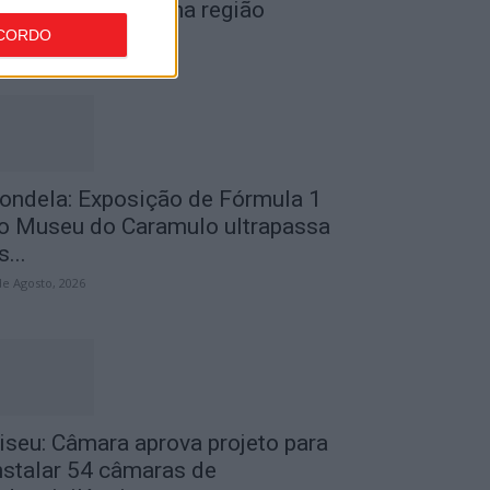
or furto de cobre na região
CORDO
de Agosto, 2026
ondela: Exposição de Fórmula 1
o Museu do Caramulo ultrapassa
s...
de Agosto, 2026
iseu: Câmara aprova projeto para
nstalar 54 câmaras de