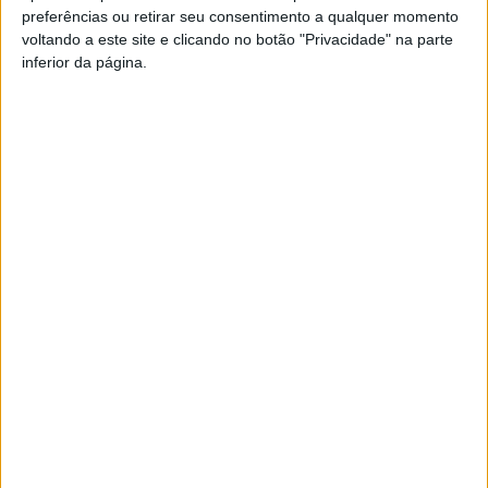
preferências ou retirar seu consentimento a qualquer momento
PUB
voltando a este site e clicando no botão "Privacidade" na parte
inferior da página.
Siga-nos nas redes sociais!
Facebook
Instagram
YouTube
DESTAQUES
Incêndios: Viseu é o segundo distrito do
país com mais área...
7 de Agosto, 2026