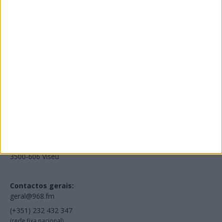
Edições Impressas
NOV
·
OUT
·
SET
·
AGO
·
JUL
·
JUN
·
MAI
Voltar à Rádio 96.8FM
Estamos em:
EN231, Palácio do Gelo Shopping,
Piso 3, Loja 321,
3500-606 Viseu
Contactos gerais:
geral@968.fm
(+351) 232 432 347
(rede fixa nacional)