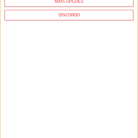
MAIS OPÇÕES
DISCORDO
I Liga: Académico de Viseu quer travar
Benfica na Luz
7 de Agosto, 2026
Castro Daire: Jornadas da Juventude
arrancam com seis dias de atividades...
7 de Agosto, 2026
PUB