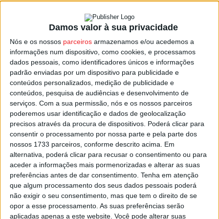
Damos valor à sua privacidade
Cinfães: Escola Básica 2,3 General Serpa
Nós e os nossos
parceiros
armazenamos e/ou acedemos a
Pinto vai ser requalificada e...
informações num dispositivo, como cookies, e processamos
Estação Diária
-
26 de Fevereiro, 2022
dados pessoais, como identificadores únicos e informações
padrão enviadas por um dispositivo para publicidade e
conteúdos personalizados, medição de publicidade e
conteúdos, pesquisa de audiências e desenvolvimento de
serviços.
Com a sua permissão, nós e os nossos parceiros
poderemos usar identificação e dados de geolocalização
precisos através da procura de dispositivos. Poderá clicar para
consentir o processamento por nossa parte e pela parte dos
nossos 1733 parceiros, conforme descrito acima. Em
alternativa, poderá clicar para recusar o consentimento ou para
aceder a informações mais pormenorizadas e alterar as suas
preferências antes de dar consentimento.
Tenha em atenção
que algum processamento dos seus dados pessoais poderá
não exigir o seu consentimento, mas que tem o direito de se
opor a esse processamento. As suas preferências serão
aplicadas apenas a este website. Você pode alterar suas