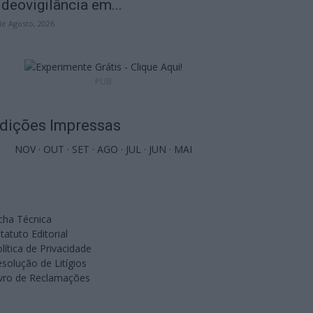
ideovigilância em...
de Agosto, 2026
PUB
dições Impressas
NOV
·
OUT
·
SET
·
AGO
·
JUL
·
JUN
·
MAI
cha Técnica
tatuto Editorial
lítica de Privacidade
solução de Litígios
ivro de Reclamações