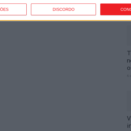
p
ÇÕES
DISCORDO
CON
6 
T
n
o
6 
V
i