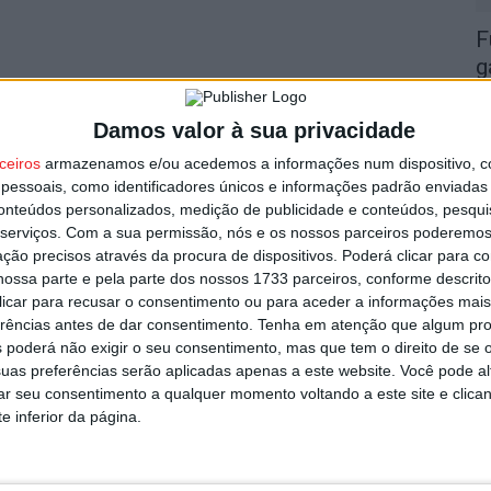
F
g
7 
Damos valor à sua privacidade
ceiros
armazenamos e/ou acedemos a informações num dispositivo, c
essoais, como identificadores únicos e informações padrão enviadas 
conteúdos personalizados, medição de publicidade e conteúdos, pesqui
serviços.
Com a sua permissão, nós e os nossos parceiros poderemos 
L
ção precisos através da procura de dispositivos. Poderá clicar para co
ossa parte e pela parte dos nossos 1733 parceiros, conforme descrit
r
 clicar para recusar o consentimento ou para aceder a informações ma
7 
erências antes de dar consentimento.
Tenha em atenção que algum pr
 poderá não exigir o seu consentimento, mas que tem o direito de se 
uas preferências serão aplicadas apenas a este website. Você pode al
rar seu consentimento a qualquer momento voltando a este site e clica
e inferior da página.
V