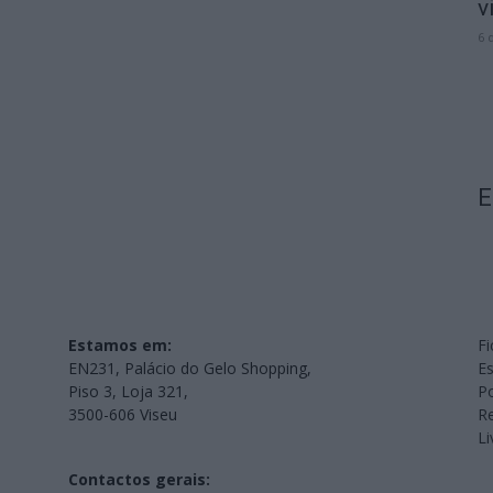
v
6 
E
Estamos em:
Fi
EN231, Palácio do Gelo Shopping,
Es
Piso 3, Loja 321,
Po
3500-606 Viseu
Re
L
Contactos gerais: