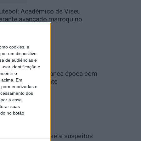
utebol: Académico de Viseu
arante avançado marroquino
de Agosto, 2026
omo cookies, e
por um dispositivo
sa de audiências e
usar identificação e
iga 2: Tondela arranca época com
nsentir o
o acima. Em
eceção ao Amarante
is pormenorizadas e
de Agosto, 2026
ocessamento dos
opor a esse
terar suas
ndo no botão
iseu: GNR detém sete suspeitos