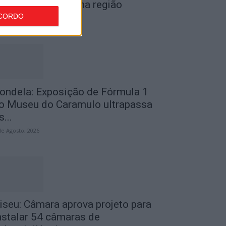
or furto de cobre na região
CORDO
de Agosto, 2026
ondela: Exposição de Fórmula 1
o Museu do Caramulo ultrapassa
s...
de Agosto, 2026
iseu: Câmara aprova projeto para
nstalar 54 câmaras de