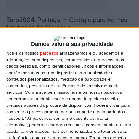
Euro2024: Portugal – Geórgia para ver nas
fan zones do Mercado...
Estação Diária
-
26 de Junho, 2024
Damos valor à sua privacidade
Nós e os nossos
parceiros
armazenamos e/ou acedemos a
informações num dispositivo, como cookies, e processamos
dados pessoais, como identificadores únicos e informações
padrão enviadas por um dispositivo para publicidade e
conteúdos personalizados, medição de publicidade e
conteúdos, pesquisa de audiências e desenvolvimento de
serviços.
Com a sua permissão, nós e os nossos parceiros
poderemos usar identificação e dados de geolocalização
precisos através da procura de dispositivos. Poderá clicar para
Euro2024: Fan Zone e ecrã gigante no
consentir o processamento por nossa parte e pela parte dos
Mercado 2 Maio e...
nossos 1733 parceiros, conforme descrito acima. Em
alternativa, poderá clicar para recusar o consentimento ou para
Estação Diária
-
18 de Junho, 2024
aceder a informações mais pormenorizadas e alterar as suas
preferências antes de dar consentimento.
Tenha em atenção