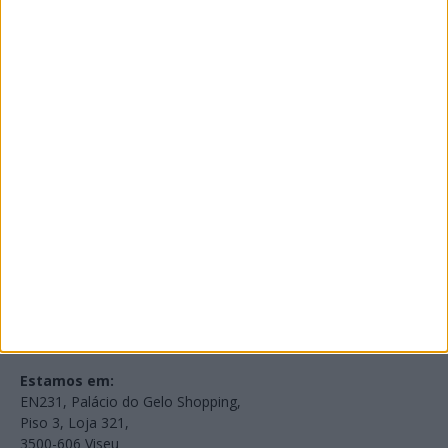
PUB
Edições Impressas
NOV
·
OUT
·
SET
·
AGO
·
JUL
·
JUN
·
MAI
Voltar à Rádio 96.8FM
Estamos em:
EN231, Palácio do Gelo Shopping,
Piso 3, Loja 321,
3500-606 Viseu