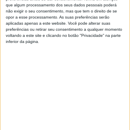
que algum processamento dos seus dados pessoais poderá
não exigir o seu consentimento, mas que tem o direito de se
opor a esse processamento. As suas preferências serão
aplicadas apenas a este website. Você pode alterar suas
preferências ou retirar seu consentimento a qualquer momento
voltando a este site e clicando no botão "Privacidade" na parte
inferior da página.
Viseu: Ecrã gigante no Mercado 2 de maio
para os jogos...
Estação Diária
-
11 de Junho, 2024