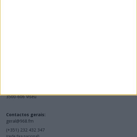
Edições Impressas
NOV
·
OUT
·
SET
·
AGO
·
JUL
·
JUN
·
MAI
Voltar à Rádio 96.8FM
Estamos em:
EN231, Palácio do Gelo Shopping,
Piso 3, Loja 321,
3500-606 Viseu
Contactos gerais:
geral@968.fm
(+351) 232 432 347
(rede fixa nacional)