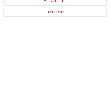
MAIS OPÇÕES
DISCORDO
São Pedro do Sul: Governo aprova Centro de
Interpretação da Serra...
8 de Agosto, 2026
Incêndios: Viseu é o segundo distrito do
país com mais área...
7 de Agosto, 2026
PUB