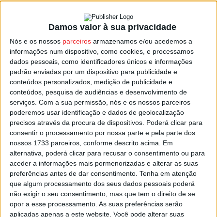
Damos valor à sua privacidade
Castro Daire: Município avançou com
Nós e os nossos
parceiros
armazenamos e/ou acedemos a
expropriação da antiga loja da Empresa...
informações num dispositivo, como cookies, e processamos
Estação Diária
-
27 de Julho, 2025
dados pessoais, como identificadores únicos e informações
padrão enviadas por um dispositivo para publicidade e
conteúdos personalizados, medição de publicidade e
conteúdos, pesquisa de audiências e desenvolvimento de
serviços.
Com a sua permissão, nós e os nossos parceiros
poderemos usar identificação e dados de geolocalização
precisos através da procura de dispositivos. Poderá clicar para
consentir o processamento por nossa parte e pela parte dos
nossos 1733 parceiros, conforme descrito acima. Em
alternativa, poderá clicar para recusar o consentimento ou para
aceder a informações mais pormenorizadas e alterar as suas
preferências antes de dar consentimento.
Tenha em atenção
que algum processamento dos seus dados pessoais poderá
não exigir o seu consentimento, mas que tem o direito de se
opor a esse processamento. As suas preferências serão
aplicadas apenas a este website. Você pode alterar suas