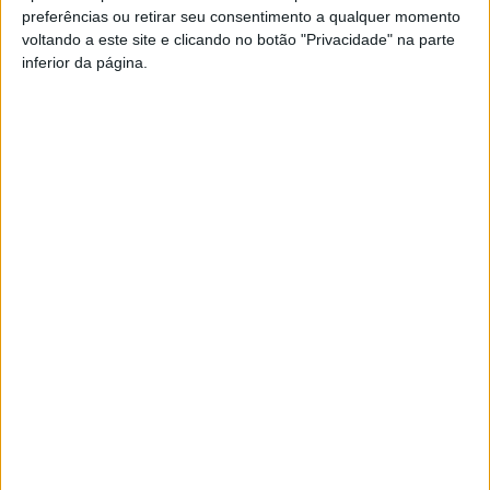
preferências ou retirar seu consentimento a qualquer momento
PUB
voltando a este site e clicando no botão "Privacidade" na parte
inferior da página.
Siga-nos nas redes sociais!
Facebook
Instagram
YouTube
DESTAQUES
Liga 2: Tondela entra com o pé direito e
vence Amarante...
8 de Agosto, 2026