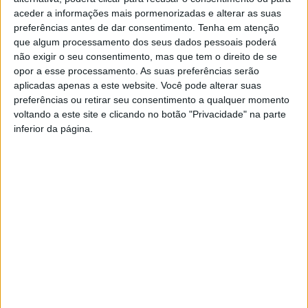
aceder a informações mais pormenorizadas e alterar as suas
preferências antes de dar consentimento.
Tenha em atenção
que algum processamento dos seus dados pessoais poderá
não exigir o seu consentimento, mas que tem o direito de se
opor a esse processamento. As suas preferências serão
aplicadas apenas a este website. Você pode alterar suas
preferências ou retirar seu consentimento a qualquer momento
voltando a este site e clicando no botão "Privacidade" na parte
inferior da página.
Liga 2: Fan Zone Académico no Mercado 02
de maio em...
Estação Diária
-
20 de Fevereiro, 2026