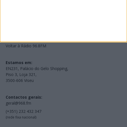
NOV
·
OUT
·
SET
·
AGO
·
JUL
·
JUN
·
MAI
Voltar à Rádio 96.8FM
Estamos em:
EN231, Palácio do Gelo Shopping,
Piso 3, Loja 321,
3500-606 Viseu
Contactos gerais:
geral@968.fm
(+351) 232 432 347
(rede fixa nacional)