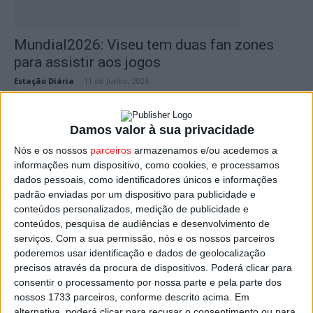
Mundial2026: Viseu tem duas fan zones
para assistir aos jogos
Estação Diária
-
11 de Junho, 2026
Damos valor à sua privacidade
Nós e os nossos
parceiros
armazenamos e/ou acedemos a
informações num dispositivo, como cookies, e processamos
dados pessoais, como identificadores únicos e informações
padrão enviadas por um dispositivo para publicidade e
conteúdos personalizados, medição de publicidade e
conteúdos, pesquisa de audiências e desenvolvimento de
serviços.
Com a sua permissão, nós e os nossos parceiros
Futebol: Fan Zone anima Fontelo em dia de
poderemos usar identificação e dados de geolocalização
Académico de Viseu...
precisos através da procura de dispositivos. Poderá clicar para
consentir o processamento por nossa parte e pela parte dos
Estação Diária
-
26 de Fevereiro, 2026
nossos 1733 parceiros, conforme descrito acima. Em
alternativa, poderá clicar para recusar o consentimento ou para