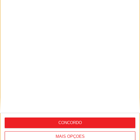
Siga-nos nas redes sociais!
Facebook
Instagram
YouTube
DESTAQUES
Liga 2: Tondela já tem data para receção à
Académica e deslocação...
9 de Agosto, 2026
CONCORDO
MAIS OPÇÕES