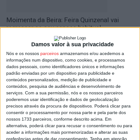
Moimenta da Beira: Feira Quinzenal vai
regressar ao seu espaço habitual
Estação Diária
-
5 de Dezembro, 2024
Damos valor à sua privacidade
Nós e os nossos
parceiros
armazenamos e/ou acedemos a
informações num dispositivo, como cookies, e processamos
dados pessoais, como identificadores únicos e informações
padrão enviadas por um dispositivo para publicidade e
conteúdos personalizados, medição de publicidade e
conteúdos, pesquisa de audiências e desenvolvimento de
serviços.
Com a sua permissão, nós e os nossos parceiros
poderemos usar identificação e dados de geolocalização
precisos através da procura de dispositivos. Poderá clicar para
Moimenta da Beira: Feira Quinzenal vai
consentir o processamento por nossa parte e pela parte dos
mudar de local
nossos 1733 parceiros, conforme descrito acima. Em
alternativa, poderá clicar para recusar o consentimento ou para
Estação Diária
-
31 de Agosto, 2022
aceder a informações mais pormenorizadas e alterar as suas
preferências antes de dar consentimento.
Tenha em atenção