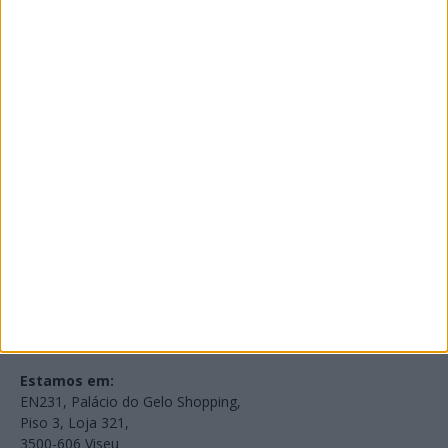
PUB
Edições Impressas
NOV
·
OUT
·
SET
·
AGO
·
JUL
·
JUN
·
MAI
Voltar à Rádio 96.8FM
Estamos em:
EN231, Palácio do Gelo Shopping,
Piso 3, Loja 321,
3500-606 Viseu