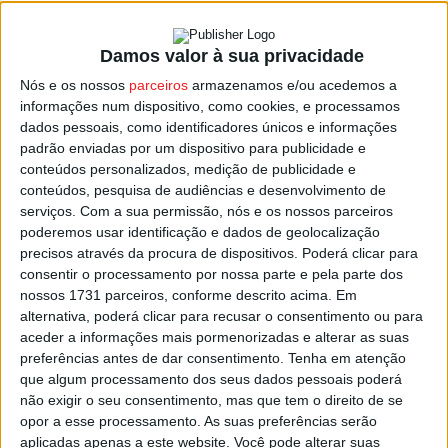
Damos valor à sua privacidade
Moimenta da Beira: Festa das colheitas
Nós e os nossos
parceiros
armazenamos e/ou acedemos a
domingo na Vila da Rua
informações num dispositivo, como cookies, e processamos
Estação Diária
-
19 de Outubro, 2023
dados pessoais, como identificadores únicos e informações
padrão enviadas por um dispositivo para publicidade e
conteúdos personalizados, medição de publicidade e
conteúdos, pesquisa de audiências e desenvolvimento de
serviços.
Com a sua permissão, nós e os nossos parceiros
poderemos usar identificação e dados de geolocalização
precisos através da procura de dispositivos. Poderá clicar para
consentir o processamento por nossa parte e pela parte dos
nossos 1731 parceiros, conforme descrito acima. Em
alternativa, poderá clicar para recusar o consentimento ou para
aceder a informações mais pormenorizadas e alterar as suas
preferências antes de dar consentimento.
Tenha em atenção
que algum processamento dos seus dados pessoais poderá
não exigir o seu consentimento, mas que tem o direito de se
opor a esse processamento. As suas preferências serão
aplicadas apenas a este website. Você pode alterar suas