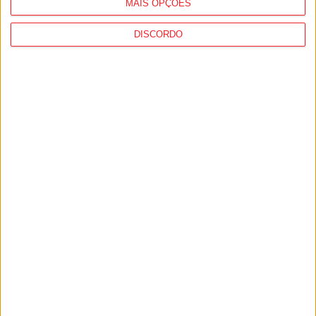
MAIS OPÇÕES
DISCORDO
Viseu: CIM Dão Lafões investiu 350 mil
euros em projetos educativos...
6 de Agosto, 2026
Viseu: APCVD vai instalar nova sede no
Centro Histórico após investimento...
6 de Agosto, 2026
PUB