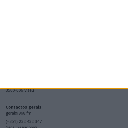
Edições Impressas
NOV
·
OUT
·
SET
·
AGO
·
JUL
·
JUN
·
MAI
Voltar à Rádio 96.8FM
Estamos em:
EN231, Palácio do Gelo Shopping,
Piso 3, Loja 321,
3500-606 Viseu
Contactos gerais:
geral@968.fm
(+351) 232 432 347
(rede fixa nacional)