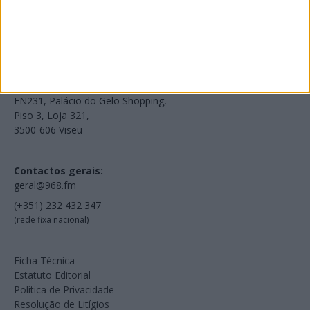
Voltar à Rádio 96.8FM
Estamos em:
EN231, Palácio do Gelo Shopping,
Piso 3, Loja 321,
3500-606 Viseu
Contactos gerais:
geral@968.fm
(+351) 232 432 347
(rede fixa nacional)
Ficha Técnica
Estatuto Editorial
Política de Privacidade
Resolução de Litígios