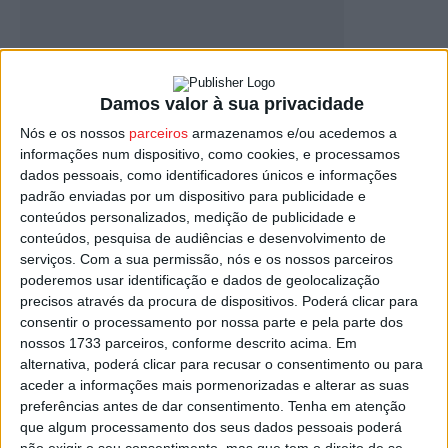
Viseu: Festival Internacional de Dança
Damos valor à sua privacidade
Jovem vai acontecer em março
Nós e os nossos
parceiros
armazenamos e/ou acedemos a
Estação Diária
-
12 de Fevereiro, 2025
informações num dispositivo, como cookies, e processamos
dados pessoais, como identificadores únicos e informações
padrão enviadas por um dispositivo para publicidade e
conteúdos personalizados, medição de publicidade e
conteúdos, pesquisa de audiências e desenvolvimento de
serviços.
Com a sua permissão, nós e os nossos parceiros
poderemos usar identificação e dados de geolocalização
precisos através da procura de dispositivos. Poderá clicar para
consentir o processamento por nossa parte e pela parte dos
nossos 1733 parceiros, conforme descrito acima. Em
alternativa, poderá clicar para recusar o consentimento ou para
Viseu: Festival de dança junta coreógrafos
aceder a informações mais pormenorizadas e alterar as suas
de vários países
preferências antes de dar consentimento.
Tenha em atenção
que algum processamento dos seus dados pessoais poderá
Estação Diária
-
26 de Outubro, 2021
não exigir o seu consentimento, mas que tem o direito de se