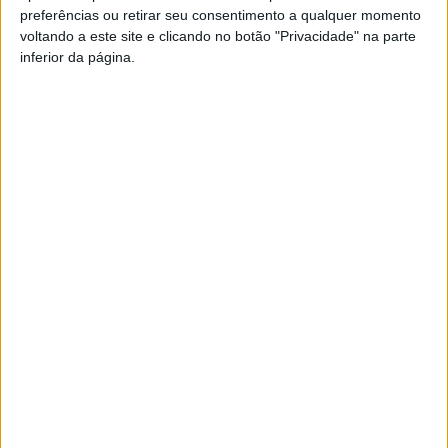
preferências ou retirar seu consentimento a qualquer momento
PUB
voltando a este site e clicando no botão "Privacidade" na parte
inferior da página.
Siga-nos nas redes sociais!
Facebook
Instagram
YouTube
DESTAQUES
Liga 2: Tondela já tem data para receção à
Académica e deslocação...
9 de Agosto, 2026