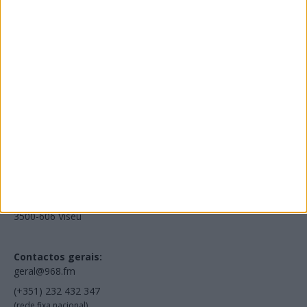
Edições Impressas
NOV
·
OUT
·
SET
·
AGO
·
JUL
·
JUN
·
MAI
Voltar à Rádio 96.8FM
Estamos em:
EN231, Palácio do Gelo Shopping,
Piso 3, Loja 321,
3500-606 Viseu
Contactos gerais:
geral@968.fm
(+351) 232 432 347
(rede fixa nacional)