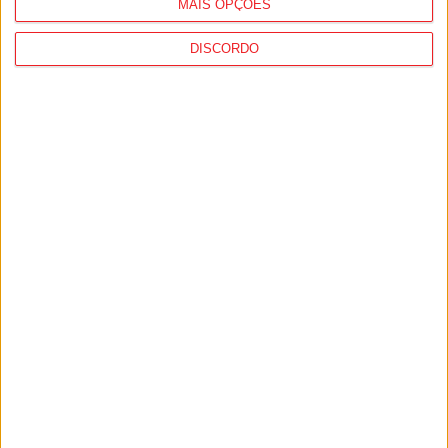
MAIS OPÇÕES
DISCORDO
Tondela: Gala do Desporto distingue
atletas, clubes e dirigentes a 26...
9 de Agosto, 2026
Futebol: Divisão de Honra de Viseu arranca
em setembro
9 de Agosto, 2026
PUB