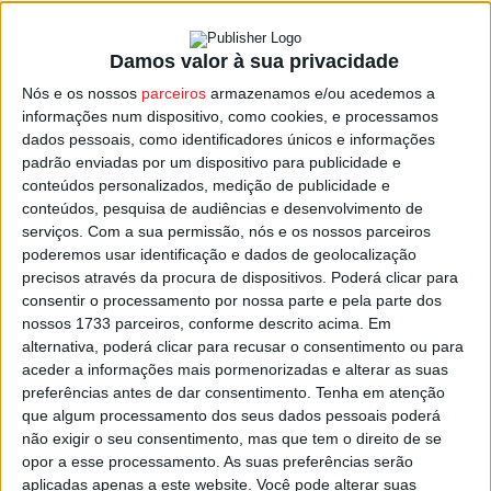
Damos valor à sua privacidade
Vila Nova de Paiva: Hybrid Theory
Nós e os nossos
parceiros
armazenamos e/ou acedemos a
confirmados no Barrelas Summer Fest
informações num dispositivo, como cookies, e processamos
Estação Diária
-
28 de Fevereiro, 2025
dados pessoais, como identificadores únicos e informações
padrão enviadas por um dispositivo para publicidade e
conteúdos personalizados, medição de publicidade e
conteúdos, pesquisa de audiências e desenvolvimento de
serviços.
Com a sua permissão, nós e os nossos parceiros
poderemos usar identificação e dados de geolocalização
precisos através da procura de dispositivos. Poderá clicar para
consentir o processamento por nossa parte e pela parte dos
nossos 1733 parceiros, conforme descrito acima. Em
alternativa, poderá clicar para recusar o consentimento ou para
aceder a informações mais pormenorizadas e alterar as suas
preferências antes de dar consentimento.
Tenha em atenção
que algum processamento dos seus dados pessoais poderá
não exigir o seu consentimento, mas que tem o direito de se
opor a esse processamento. As suas preferências serão
aplicadas apenas a este website. Você pode alterar suas